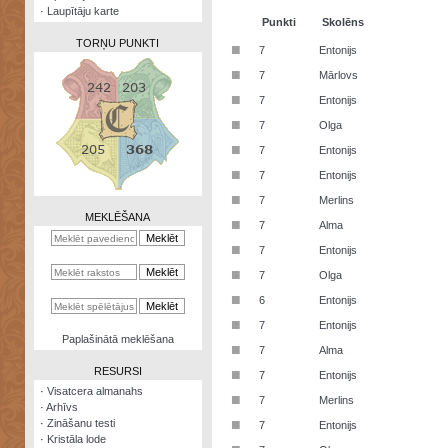
·
Laupītāju karte
Punkti
Skolēns
TORŅU PUNKTI
■
7
Entonijs
■
7
Mārlovs
■
7
Entonijs
■
7
Olga
Zināšanu
■
7
Entonijs
testi
■
7
Entonijs
Kristāla
■
7
Merlins
lode
MEKLĒŠANA
■
7
Alma
Rūnu
■
7
Entonijs
komplekts
■
7
Olga
Galeonu
■
6
Entonijs
kalkulators
■
7
Entonijs
Nomētātās
Paplašinātā meklēšana
■
kārtis
7
Alma
RESURSI
■
7
Entonijs
·
Visatcera almanahs
■
7
Merlins
·
Arhīvs
■
·
Zināšanu testi
7
Entonijs
·
Kristāla lode