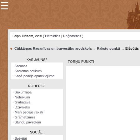
☰
×
Sarunu
pavediens
Laipni lūdzam, viesi (
Pieteikties
|
Reģistrēties
)
Manas
piezīmes
●
Cūkkārpas Raganības un burvestību arodskola
→
Rakstu punkti
→ Elšpūtis
Grāmatzīmes
KAS JAUNS?
TORŅU PUNKTI
Šodienas
·
Sarunas
notikumi
·
Šodienas notikumi
·
Kopš pēdējā apmeklējuma
Laupītāju
karte
NODERĪGI
·
Sākumlapa
·
Noteikumi
Visatcera
·
Glabātava
almanahs
·
Dzīvnieks
·
Mani pēdējie raksti
Arhīvs
·
Grāmatzīmes
·
Stundu pavedieni
SOCIĀLI
·
Spēlētāji