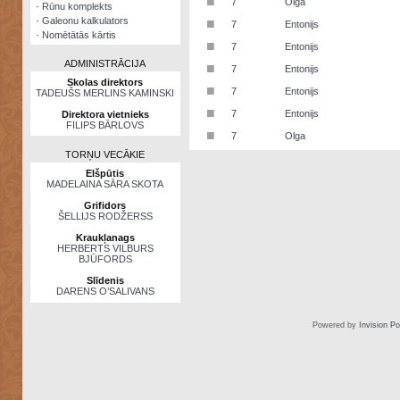
■
7
Olga
·
Rūnu komplekts
·
Galeonu kalkulators
■
7
Entonijs
·
Nomētātās kārtis
■
7
Entonijs
ADMINISTRĀCIJA
■
7
Entonijs
Skolas direktors
■
7
Entonijs
TADEUŠS MERLINS KAMINSKI
■
7
Entonijs
Direktora vietnieks
FILIPS BĀRLOVS
■
7
Olga
TORŅU VECĀKIE
Elšpūtis
MADELAINA SĀRA SKOTA
Grifidors
ŠELLIJS RODŽERSS
Kraukļanags
HERBERTS VILBURS
BJŪFORDS
Slīdenis
DARENS O’SALIVANS
Powered by
Invision P