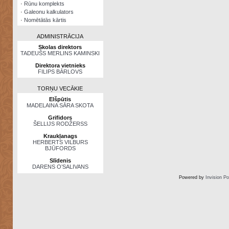
·
Rūnu komplekts
·
Galeonu kalkulators
·
Nomētātās kārtis
ADMINISTRĀCIJA
Skolas direktors
TADEUŠS MERLINS KAMINSKI
Direktora vietnieks
FILIPS BĀRLOVS
TORŅU VECĀKIE
Elšpūtis
MADELAINA SĀRA SKOTA
Grifidors
ŠELLIJS RODŽERSS
Kraukļanags
HERBERTS VILBURS
BJŪFORDS
Slīdenis
DARENS O’SALIVANS
Powered by
Invision P