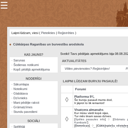
☰
×
Sarunu
pavediens
Laipni lūdzam, viesi (
Pieteikties
|
Reģistrēties
)
Manas
piezīmes
●
Cūkkārpas Raganības un burvestību arodskola
Grāmatzīmes
Sveiki! Tavs pēdējais apmeklējums bija 08.08.20
KAS JAUNS?
Šodienas
·
Sarunas
AKTUALITĀTES
notikumi
·
Šodienas notikumi
Vēlies pievienoties? Reģistrējies!
P
·
Kopš pēdējā apmeklējuma
Laupītāju
karte
NODERĪGI
LAIPNI LŪDZAM BURVJU PASAULĒ!
·
Sākumlapa
·
Noteikumi
Forumi
Visatcera
·
Glabātava
almanahs
Platforma 9¾
◊
·
Dzīvnieks
Še burvju pasauli mums dod,
·
Mani pēdējie raksti
Ir jāprot to tik iemantot!
Arhīvs
·
Grāmatzīmes
Visatcera almanahs
·
Stundu pavedieni
Kur mūsu vārdi kopā vijas,
Tur mēs tinam savas dzīves.
◊
[
Spēles pasaules info
] ♢ [
Grāmatu p
SOCIĀLI
Kambaris”
]
[
Domnīcas
] ♢ [
Cūkkārpiešu vēstule
·
Spēlētāji