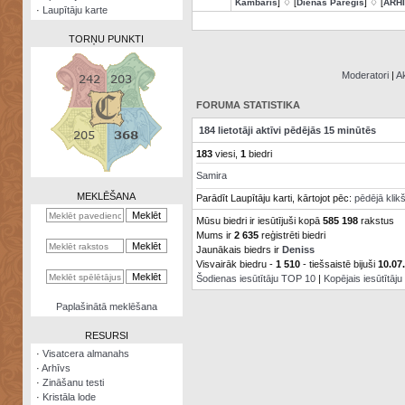
Kambaris
] ♢ [
Dienas Pareģis
] ♢ [
ARH
·
Laupītāju karte
TORŅU PUNKTI
Moderatori
|
Ak
FORUMA STATISTIKA
Zināšanu
184 lietotāji aktīvi pēdējās 15 minūtēs
testi
183
viesi,
1
biedri
Kristāla
Samira
lode
MEKLĒŠANA
Parādīt Laupītāju karti, kārtojot pēc:
pēdējā klik
Rūnu
Mūsu biedri ir iesūtījuši kopā
585 198
rakstus
komplekts
Mums ir
2 635
reģistrēti biedri
Jaunākais biedrs ir
Deniss
Galeonu
Visvairāk biedru -
1 510
- tiešsaistē bijuši
10.07
kalkulators
Šodienas iesūtītāju TOP 10
|
Kopējais iesūtītāj
Nomētātās
Paplašinātā meklēšana
kārtis
RESURSI
·
Visatcera almanahs
·
Arhīvs
·
Zināšanu testi
·
Kristāla lode