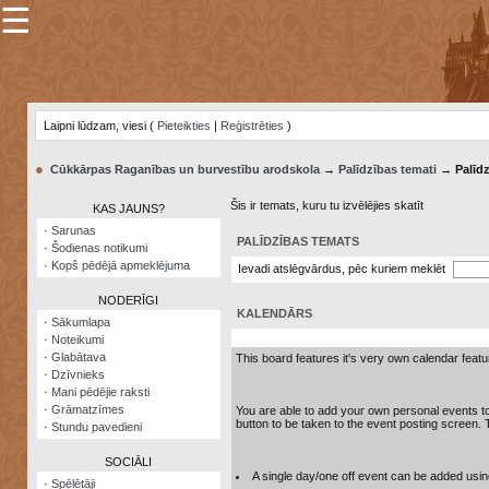
☰
×
Sarunu
pavediens
Laipni lūdzam, viesi (
Pieteikties
|
Reģistrēties
)
Manas
piezīmes
●
Cūkkārpas Raganības un burvestību arodskola
→
Palīdzības temati
→ Palīdz
Grāmatzīmes
Šis ir temats, kuru tu izvēlējies skatīt
KAS JAUNS?
Šodienas
·
Sarunas
notikumi
PALĪDZĪBAS TEMATS
·
Šodienas notikumi
·
Kopš pēdējā apmeklējuma
Ievadi atslēgvārdus, pēc kuriem meklēt
Laupītāju
karte
NODERĪGI
KALENDĀRS
·
Sākumlapa
·
Noteikumi
Visatcera
·
Glabātava
almanahs
This board features it's very own calendar featu
·
Dzīvnieks
·
Mani pēdējie raksti
Arhīvs
·
Grāmatzīmes
You are able to add your own personal events to
button to be taken to the event posting screen.
·
Stundu pavedieni
SOCIĀLI
A single day/one off event can be added using t
·
Spēlētāji