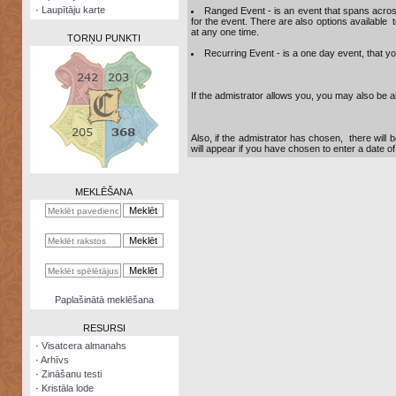
·
Laupītāju karte
Ranged Event - is an event that spans across 
for the event. There are also options available 
at any one time.
TORŅU PUNKTI
Recurring Event - is a one day event, that you
If the admistrator allows you, you may also be ab
Zināšanu
Also, if the admistrator has chosen, there will 
testi
will appear if you have chosen to enter a date of b
Kristāla
lode
MEKLĒŠANA
Rūnu
komplekts
Galeonu
kalkulators
Nomētātās
Paplašinātā meklēšana
kārtis
RESURSI
·
Visatcera almanahs
·
Arhīvs
·
Zināšanu testi
·
Kristāla lode