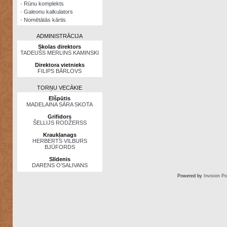
·
Rūnu komplekts
·
Galeonu kalkulators
·
Nomētātās kārtis
ADMINISTRĀCIJA
Skolas direktors
TADEUŠS MERLINS KAMINSKI
Direktora vietnieks
FILIPS BĀRLOVS
TORŅU VECĀKIE
Elšpūtis
MADELAINA SĀRA SKOTA
Grifidors
ŠELLIJS RODŽERSS
Kraukļanags
HERBERTS VILBURS
BJŪFORDS
Slīdenis
DARENS O’SALIVANS
Powered by
Invision P