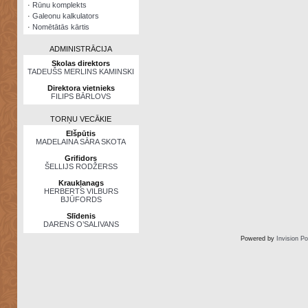
·
Rūnu komplekts
·
Galeonu kalkulators
·
Nomētātās kārtis
ADMINISTRĀCIJA
Skolas direktors
TADEUŠS MERLINS KAMINSKI
Direktora vietnieks
FILIPS BĀRLOVS
TORŅU VECĀKIE
Elšpūtis
MADELAINA SĀRA SKOTA
Grifidors
ŠELLIJS RODŽERSS
Kraukļanags
HERBERTS VILBURS
BJŪFORDS
Slīdenis
DARENS O’SALIVANS
Powered by
Invision P