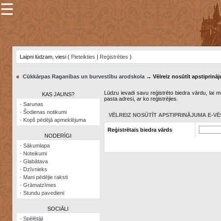
☰
×
Sarunu
pavediens
Laipni lūdzam, viesi (
Pieteikties
|
Reģistrēties
)
Manas
piezīmes
●
Cūkkārpas Raganības un burvestību arodskola
→ Vēlreiz nosūtīt apstiprināj
Grāmatzīmes
Lūdzu ievadi savu reģistrēto biedra vārdu, lai me
KAS JAUNS?
pasta adresi, ar ko reģistrējies.
Šodienas
·
Sarunas
notikumi
·
Šodienas notikumi
VĒLREIZ NOSŪTĪT APSTIPRINĀJUMA E-VĒ
·
Kopš pēdējā apmeklējuma
Laupītāju
Reģistrētais biedra vārds
karte
NODERĪGI
·
Sākumlapa
·
Noteikumi
Visatcera
·
Glabātava
almanahs
·
Dzīvnieks
·
Mani pēdējie raksti
Arhīvs
·
Grāmatzīmes
·
Stundu pavedieni
SOCIĀLI
·
Spēlētāji