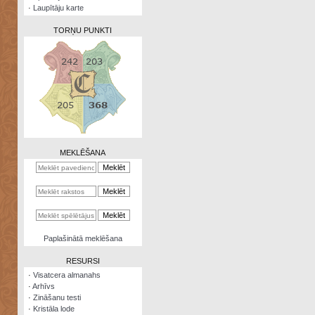
·
Laupītāju karte
TORŅU PUNKTI
Zināšanu
testi
Kristāla
lode
MEKLĒŠANA
Rūnu
komplekts
Galeonu
kalkulators
Nomētātās
Paplašinātā meklēšana
kārtis
RESURSI
·
Visatcera almanahs
·
Arhīvs
·
Zināšanu testi
·
Kristāla lode