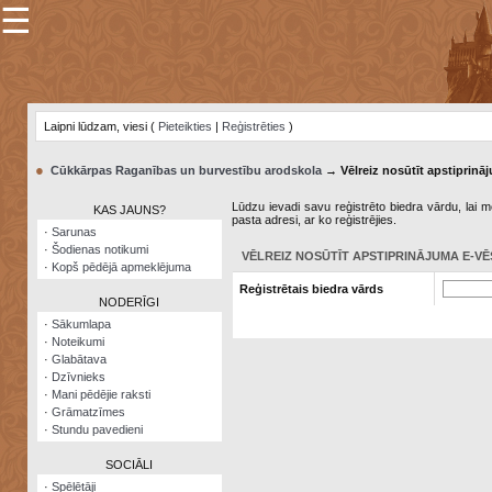
☰
×
Sarunu
pavediens
Laipni lūdzam, viesi (
Pieteikties
|
Reģistrēties
)
Manas
piezīmes
●
Cūkkārpas Raganības un burvestību arodskola
→ Vēlreiz nosūtīt apstiprināj
Grāmatzīmes
Lūdzu ievadi savu reģistrēto biedra vārdu, lai me
KAS JAUNS?
pasta adresi, ar ko reģistrējies.
Šodienas
·
Sarunas
notikumi
·
Šodienas notikumi
VĒLREIZ NOSŪTĪT APSTIPRINĀJUMA E-VĒ
·
Kopš pēdējā apmeklējuma
Laupītāju
Reģistrētais biedra vārds
karte
NODERĪGI
·
Sākumlapa
·
Noteikumi
Visatcera
·
Glabātava
almanahs
·
Dzīvnieks
·
Mani pēdējie raksti
Arhīvs
·
Grāmatzīmes
·
Stundu pavedieni
SOCIĀLI
·
Spēlētāji