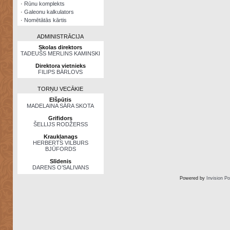
·
Rūnu komplekts
·
Galeonu kalkulators
·
Nomētātās kārtis
ADMINISTRĀCIJA
Skolas direktors
TADEUŠS MERLINS KAMINSKI
Direktora vietnieks
FILIPS BĀRLOVS
TORŅU VECĀKIE
Elšpūtis
MADELAINA SĀRA SKOTA
Grifidors
ŠELLIJS RODŽERSS
Kraukļanags
HERBERTS VILBURS
BJŪFORDS
Slīdenis
DARENS O’SALIVANS
Powered by
Invision P