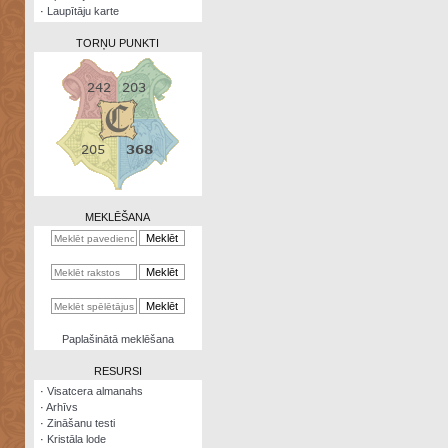
·
Laupītāju karte
TORŅU PUNKTI
Zināšanu
testi
Kristāla
lode
MEKLĒŠANA
Rūnu
komplekts
Galeonu
kalkulators
Nomētātās
Paplašinātā meklēšana
kārtis
RESURSI
·
Visatcera almanahs
·
Arhīvs
·
Zināšanu testi
·
Kristāla lode