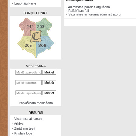
·
Laupītāju karte
·
Aizmirstas paroles atgūšana
·
Palīdzības faili
TORŅU PUNKTI
·
Sazināties ar foruma administratoru
Zināšanu
testi
Kristāla
lode
MEKLĒŠANA
Rūnu
komplekts
Galeonu
kalkulators
Nomētātās
Paplašinātā meklēšana
kārtis
RESURSI
·
Visatcera almanahs
·
Arhīvs
·
Zināšanu testi
·
Kristāla lode