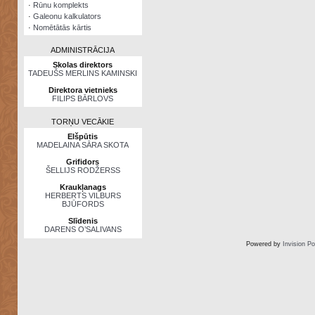
·
Rūnu komplekts
·
Galeonu kalkulators
·
Nomētātās kārtis
ADMINISTRĀCIJA
Skolas direktors
TADEUŠS MERLINS KAMINSKI
Direktora vietnieks
FILIPS BĀRLOVS
TORŅU VECĀKIE
Elšpūtis
MADELAINA SĀRA SKOTA
Grifidors
ŠELLIJS RODŽERSS
Kraukļanags
HERBERTS VILBURS
BJŪFORDS
Slīdenis
DARENS O’SALIVANS
Powered by
Invision P