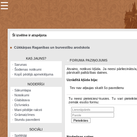
☰
×
Sarunu
pavediens
Šī izvēlne ir atspējota
Manas
piezīmes
●
Cūkkārpas Raganības un burvestību arodskola
Grāmatzīmes
KAS JAUNS?
FORUMA PAZIŅOJUMS
Šodienas
·
Sarunas
notikumi
Atvaino, notikusi kļūda. Ja neesi pārliecināts/
·
Šodienas notikumi
pārskatīt palīdzības datnes.
·
Kopš pēdējā apmeklējuma
Laupītāju
Uzrādītā kļūda bija:
karte
NODERĪGI
Tev nav atļaujas skatīt šo pavedienu
·
Sākumlapa
·
Noteikumi
Visatcera
Tu neesi pieteicies/-kusies. Tu vari pieteikti
·
Glabātava
almanahs
zemāk esošo formu:
·
Dzīvnieks
·
Mani pēdējie raksti
Arhīvs
·
Grāmatzīmes
·
Stundu pavedieni
SOCIĀLI
·
Spēlētāji
Noderīgas saites