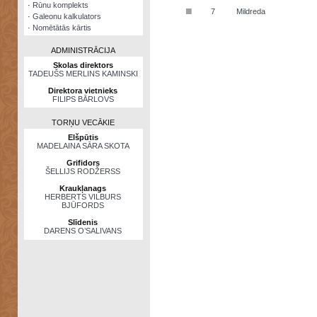
·
Rūnu komplekts
■
7
Mildreda
·
Galeonu kalkulators
·
Nomētātās kārtis
ADMINISTRĀCIJA
Skolas direktors
TADEUŠS MERLINS KAMINSKI
Direktora vietnieks
FILIPS BĀRLOVS
TORŅU VECĀKIE
Elšpūtis
MADELAINA SĀRA SKOTA
Grifidors
ŠELLIJS RODŽERSS
Kraukļanags
HERBERTS VILBURS
BJŪFORDS
Slīdenis
DARENS O’SALIVANS