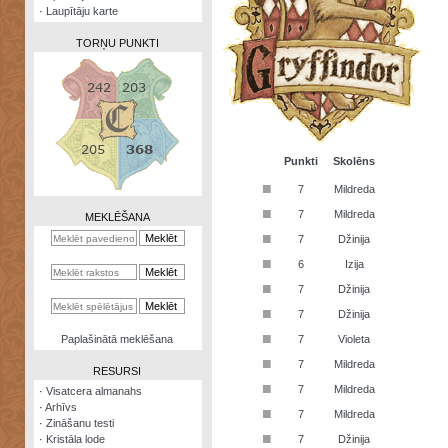
·
Laupītāju karte
TORŅU PUNKTI
Zināšanu
testi
Punkti
Skolēns
■
7
Mildreda
Kristāla
lode
■
7
Mildreda
MEKLĒŠANA
■
7
Džinija
Rūnu
komplekts
■
6
Izija
■
Galeonu
7
Džinija
kalkulators
■
7
Džinija
Nomētātās
■
Paplašinātā meklēšana
7
Violeta
kārtis
■
7
Mildreda
RESURSI
■
7
Mildreda
·
Visatcera almanahs
·
Arhīvs
■
7
Mildreda
·
Zināšanu testi
■
·
Kristāla lode
7
Džinija