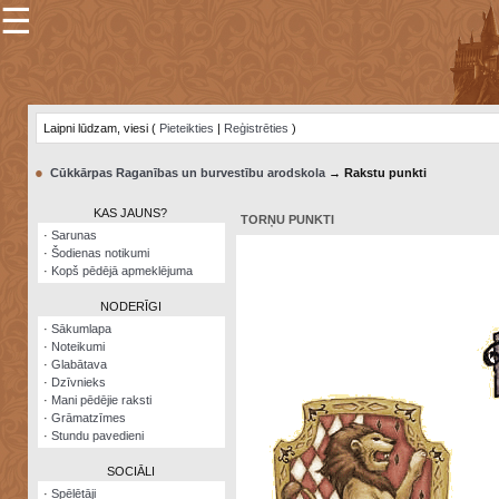
☰
×
Sarunu
pavediens
Laipni lūdzam, viesi (
Pieteikties
|
Reģistrēties
)
Manas
piezīmes
●
Cūkkārpas Raganības un burvestību arodskola
→ Rakstu punkti
Grāmatzīmes
KAS JAUNS?
TORŅU PUNKTI
Šodienas
·
Sarunas
notikumi
·
Šodienas notikumi
·
Kopš pēdējā apmeklējuma
Laupītāju
karte
NODERĪGI
·
Sākumlapa
·
Noteikumi
Visatcera
·
Glabātava
almanahs
·
Dzīvnieks
·
Mani pēdējie raksti
Arhīvs
·
Grāmatzīmes
·
Stundu pavedieni
SOCIĀLI
·
Spēlētāji