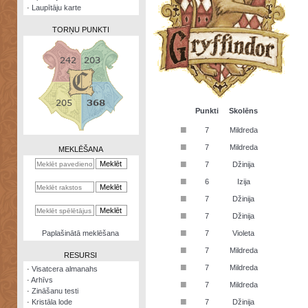
·
Laupītāju karte
TORŅU PUNKTI
Zināšanu
testi
Punkti
Skolēns
■
7
Mildreda
Kristāla
lode
■
7
Mildreda
MEKLĒŠANA
■
7
Džinija
Rūnu
komplekts
■
6
Izija
■
Galeonu
7
Džinija
kalkulators
■
7
Džinija
Nomētātās
■
Paplašinātā meklēšana
7
Violeta
kārtis
■
7
Mildreda
RESURSI
■
7
Mildreda
·
Visatcera almanahs
·
Arhīvs
■
7
Mildreda
·
Zināšanu testi
■
·
Kristāla lode
7
Džinija