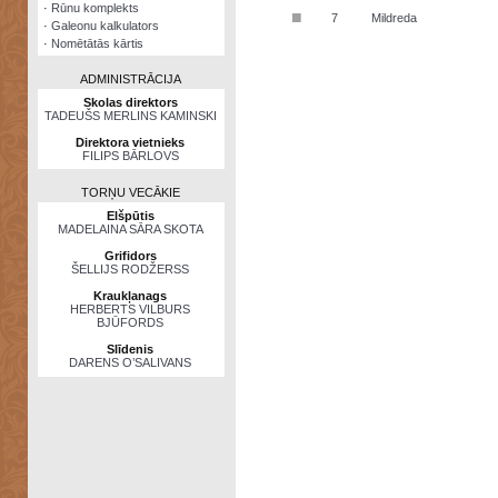
·
Rūnu komplekts
■
7
Mildreda
·
Galeonu kalkulators
·
Nomētātās kārtis
ADMINISTRĀCIJA
Skolas direktors
TADEUŠS MERLINS KAMINSKI
Direktora vietnieks
FILIPS BĀRLOVS
TORŅU VECĀKIE
Elšpūtis
MADELAINA SĀRA SKOTA
Grifidors
ŠELLIJS RODŽERSS
Kraukļanags
HERBERTS VILBURS
BJŪFORDS
Slīdenis
DARENS O’SALIVANS