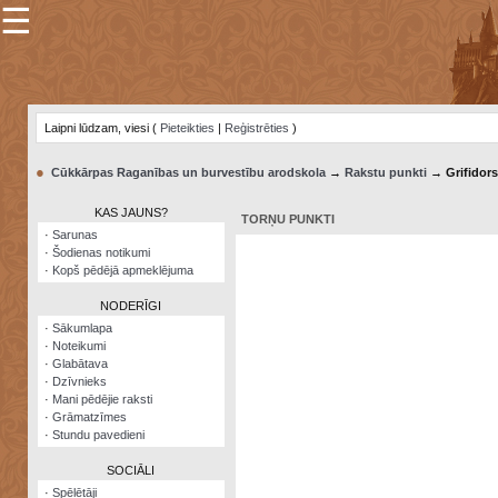
☰
×
Sarunu
pavediens
Laipni lūdzam, viesi (
Pieteikties
|
Reģistrēties
)
Manas
piezīmes
●
Cūkkārpas Raganības un burvestību arodskola
→
Rakstu punkti
→ Grifidors
Grāmatzīmes
KAS JAUNS?
TORŅU PUNKTI
Šodienas
·
Sarunas
notikumi
·
Šodienas notikumi
·
Kopš pēdējā apmeklējuma
Laupītāju
karte
NODERĪGI
·
Sākumlapa
·
Noteikumi
Visatcera
·
Glabātava
almanahs
·
Dzīvnieks
·
Mani pēdējie raksti
Arhīvs
·
Grāmatzīmes
·
Stundu pavedieni
SOCIĀLI
·
Spēlētāji