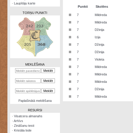
·
Laupītāju karte
Punkti
Skolēns
TORŅU PUNKTI
■
7
Mildreda
■
7
Mildreda
■
7
Džinija
■
6
Izija
Zināšanu
■
7
Džinija
testi
■
7
Džinija
Kristāla
■
7
Violeta
lode
MEKLĒŠANA
■
7
Mildreda
Rūnu
■
7
Mildreda
komplekts
■
7
Mildreda
Galeonu
■
7
Džinija
kalkulators
■
7
Mildreda
Nomētātās
Paplašinātā meklēšana
kārtis
RESURSI
·
Visatcera almanahs
·
Arhīvs
·
Zināšanu testi
·
Kristāla lode