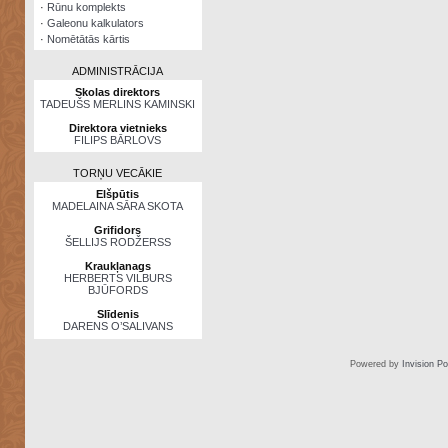
·
Rūnu komplekts
·
Galeonu kalkulators
·
Nomētātās kārtis
ADMINISTRĀCIJA
Skolas direktors
TADEUŠS MERLINS KAMINSKI
Direktora vietnieks
FILIPS BĀRLOVS
TORŅU VECĀKIE
Elšpūtis
MADELAINA SĀRA SKOTA
Grifidors
ŠELLIJS RODŽERSS
Kraukļanags
HERBERTS VILBURS
BJŪFORDS
Slīdenis
DARENS O’SALIVANS
Powered by
Invision P