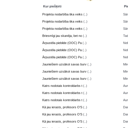
Kur piešķirti
Pi
Projekta nodarbība tika veiks
(..)
Sā
Projekta nodarbība tika veiks
(..)
Sā
Projekta nodarbība tika veiks
(..)
Sā
Briesmīgi jau skanēja, bet no
(..)
Ta
Ārpustēla piebilde (OOC) Pa
(..)
Neb
Ārpustēla piebilde (OOC) Pa
(..)
Neb
Ārpustēla piebilde (OOC) Pa
(..)
Neb
Jauniešiem uzsākot savas burv
(..)
Mir
Jauniešiem uzsākot savas burv
(..)
Mir
Jauniešiem uzsākot savas burv
(..)
Mir
Katrs nodotais kontroldarbs t
(..)
Aur
Katrs nodotais kontroldarbs t
(..)
Aur
Katrs nodotais kontroldarbs t
(..)
Aur
Kā jau ierasts, profesors O’S
(..)
Da
Kā jau ierasts, profesors O’S
(..)
Da
Kā jau ierasts, profesors O’S
(..)
Da