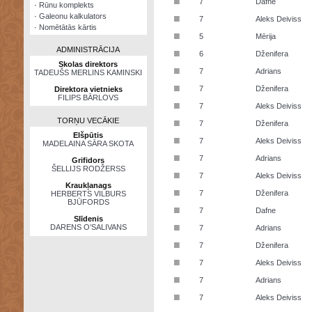
■
7
Dafne
·
Rūnu komplekts
·
Galeonu kalkulators
■
7
Aleks Deiviss
·
Nomētātās kārtis
■
5
Mērija
ADMINISTRĀCIJA
■
6
Dženifera
Skolas direktors
■
7
Adrians
TADEUŠS MERLINS KAMINSKI
■
7
Dženifera
Direktora vietnieks
FILIPS BĀRLOVS
■
7
Aleks Deiviss
TORŅU VECĀKIE
■
7
Dženifera
Elšpūtis
■
7
Aleks Deiviss
MADELAINA SĀRA SKOTA
■
7
Adrians
Grifidors
ŠELLIJS RODŽERSS
■
7
Aleks Deiviss
Kraukļanags
■
7
Dženifera
HERBERTS VILBURS
BJŪFORDS
■
7
Dafne
Slīdenis
■
DARENS O’SALIVANS
7
Adrians
■
7
Dženifera
■
7
Aleks Deiviss
■
7
Adrians
■
7
Aleks Deiviss