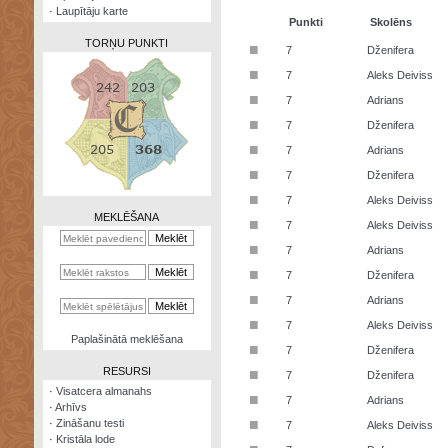
·
Laupītāju karte
Punkti
Skolēns
TORŅU PUNKTI
■
7
Dženifera
■
7
Aleks Deiviss
■
7
Adrians
■
7
Dženifera
Zināšanu
■
7
Adrians
testi
■
7
Dženifera
Kristāla
■
7
Aleks Deiviss
lode
MEKLĒŠANA
■
7
Aleks Deiviss
Rūnu
■
7
Adrians
komplekts
■
7
Dženifera
Galeonu
■
7
Adrians
kalkulators
■
7
Aleks Deiviss
Nomētātās
Paplašinātā meklēšana
■
kārtis
7
Dženifera
RESURSI
■
7
Dženifera
·
Visatcera almanahs
■
7
Adrians
·
Arhīvs
■
·
Zināšanu testi
7
Aleks Deiviss
·
Kristāla lode