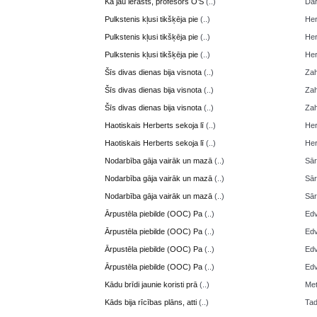
Kā jau ierasts, profesors O’S
(..)
Da
Pulkstenis kļusi tikšķēja pie
(..)
Her
Pulkstenis kļusi tikšķēja pie
(..)
Her
Pulkstenis kļusi tikšķēja pie
(..)
Her
Šīs divas dienas bija visnota
(..)
Zah
Šīs divas dienas bija visnota
(..)
Zah
Šīs divas dienas bija visnota
(..)
Zah
Haotiskais Herberts sekoja lī
(..)
Her
Haotiskais Herberts sekoja lī
(..)
Her
Nodarbība gāja vairāk un mazā
(..)
Sā
Nodarbība gāja vairāk un mazā
(..)
Sā
Nodarbība gāja vairāk un mazā
(..)
Sā
Ārpustēla piebilde (OOC) Pa
(..)
Edv
Ārpustēla piebilde (OOC) Pa
(..)
Edv
Ārpustēla piebilde (OOC) Pa
(..)
Edv
Ārpustēla piebilde (OOC) Pa
(..)
Edv
Kādu brīdi jaunie koristi prā
(..)
Me
Kāds bija rīcības plāns, atti
(..)
Ta