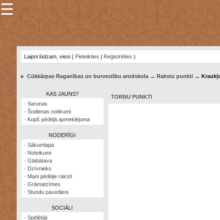
☰
×
Sarunu
pavediens
Laipni lūdzam, viesi (
Pieteikties
|
Reģistrēties
)
Manas
piezīmes
●
Cūkkārpas Raganības un burvestību arodskola
→
Rakstu punkti
→ Kraukļ
Grāmatzīmes
KAS JAUNS?
TORŅU PUNKTI
Šodienas
·
Sarunas
notikumi
·
Šodienas notikumi
·
Kopš pēdējā apmeklējuma
Laupītāju
karte
NODERĪGI
·
Sākumlapa
·
Noteikumi
Visatcera
·
Glabātava
almanahs
·
Dzīvnieks
·
Mani pēdējie raksti
Arhīvs
·
Grāmatzīmes
·
Stundu pavedieni
SOCIĀLI
·
Spēlētāji