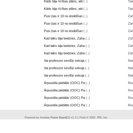
Kāds bija rīcības plāns, atti
(..)
Ta
Kāds bija rīcības plāns, atti
(..)
Ta
Pusi (tas ir 10 no iesildīšan
(..)
Zah
Pusi (tas ir 10 no iesildīšan
(..)
Zah
Pusi (tas ir 10 no iesildīšan
(..)
Zah
Kad laiks bija beidzies, Zaha
(..)
Zah
Kad laiks bija beidzies, Zaha
(..)
Zah
Kad laiks bija beidzies, Zaha
(..)
Zah
Vai profesore sevišķi sekoja
(..)
Neb
Vai profesore sevišķi sekoja
(..)
Neb
Vai profesore sevišķi sekoja
(..)
Neb
Ārpustēla piebilde (OOC) Pa
(..)
Ro
Ārpustēla piebilde (OOC) Pa
(..)
Ro
Ārpustēla piebilde (OOC) Pa
(..)
Ro
Ārpustēla piebilde (OOC) Pa
(..)
Ro
Powered by
Invision Power Board
(U) v1.3.1 Final © 2003
IPS, Inc.