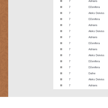
■
7
Adrians
■
7
Dženifera
■
7
Aleks Deiviss
■
7
Dženifera
■
7
Adrians
■
7
Aleks Deiviss
■
7
Adrians
■
7
Dženifera
■
7
Adrians
■
7
Aleks Deiviss
■
7
Dženifera
■
7
Dženifera
■
7
Dafne
■
7
Aleks Deiviss
■
7
Adrians