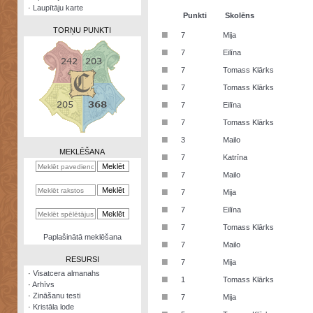
·
Laupītāju karte
Punkti
Skolēns
TORŅU PUNKTI
■
7
Mija
■
7
Eilīna
■
7
Tomass Klārks
■
7
Tomass Klārks
Zināšanu
■
7
Eilīna
testi
■
7
Tomass Klārks
Kristāla
■
3
Mailo
lode
MEKLĒŠANA
■
7
Katrīna
Rūnu
■
7
Mailo
komplekts
■
7
Mija
Galeonu
■
7
Eilīna
kalkulators
■
7
Tomass Klārks
Nomētātās
Paplašinātā meklēšana
■
kārtis
7
Mailo
RESURSI
■
7
Mija
·
Visatcera almanahs
■
1
Tomass Klārks
·
Arhīvs
■
·
Zināšanu testi
7
Mija
·
Kristāla lode