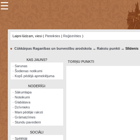
☰
×
Sarunu
pavediens
Laipni lūdzam, viesi (
Pieteikties
|
Reģistrēties
)
Manas
piezīmes
●
Cūkkārpas Raganības un burvestību arodskola
→
Rakstu punkti
→ Slīdenis
Grāmatzīmes
KAS JAUNS?
TORŅU PUNKTI
Šodienas
·
Sarunas
notikumi
·
Šodienas notikumi
·
Kopš pēdējā apmeklējuma
Laupītāju
karte
NODERĪGI
·
Sākumlapa
·
Noteikumi
Visatcera
·
Glabātava
almanahs
·
Dzīvnieks
·
Mani pēdējie raksti
Arhīvs
·
Grāmatzīmes
·
Stundu pavedieni
SOCIĀLI
·
Spēlētāji