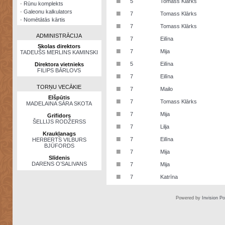
■
5
Tomass Klārks
·
Rūnu komplekts
·
Galeonu kalkulators
■
7
Tomass Klārks
·
Nomētātās kārtis
■
7
Tomass Klārks
ADMINISTRĀCIJA
■
7
Eilīna
Skolas direktors
■
7
Mija
TADEUŠS MERLINS KAMINSKI
■
5
Eilīna
Direktora vietnieks
FILIPS BĀRLOVS
■
7
Eilīna
TORŅU VECĀKIE
■
7
Mailo
Elšpūtis
■
7
Tomass Klārks
MADELAINA SĀRA SKOTA
■
7
Mija
Grifidors
ŠELLIJS RODŽERSS
■
7
Lilja
Kraukļanags
■
7
Eilīna
HERBERTS VILBURS
BJŪFORDS
■
7
Mija
Slīdenis
■
DARENS O’SALIVANS
7
Mija
■
7
Katrīna
Powered by
Invision P