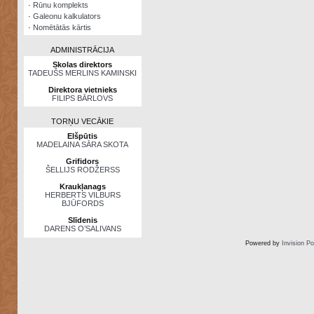
·
Rūnu komplekts
·
Galeonu kalkulators
·
Nomētātās kārtis
ADMINISTRĀCIJA
Skolas direktors
TADEUŠS MERLINS KAMINSKI
Direktora vietnieks
FILIPS BĀRLOVS
TORŅU VECĀKIE
Elšpūtis
MADELAINA SĀRA SKOTA
Grifidors
ŠELLIJS RODŽERSS
Kraukļanags
HERBERTS VILBURS
BJŪFORDS
Slīdenis
DARENS O’SALIVANS
Powered by
Invision P