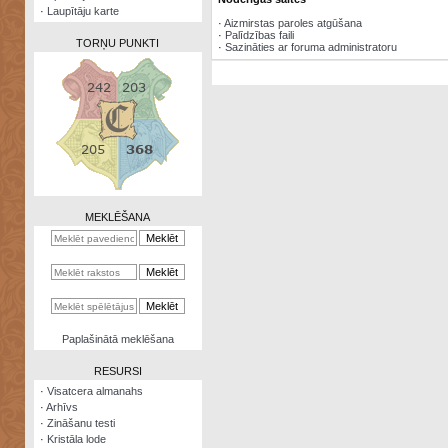
·
Laupītāju karte
·
Aizmirstas paroles atgūšana
·
Palīdzības faili
TORŅU PUNKTI
·
Sazināties ar foruma administratoru
Zināšanu
testi
Kristāla
lode
MEKLĒŠANA
Rūnu
komplekts
Galeonu
kalkulators
Nomētātās
Paplašinātā meklēšana
kārtis
RESURSI
·
Visatcera almanahs
·
Arhīvs
·
Zināšanu testi
·
Kristāla lode