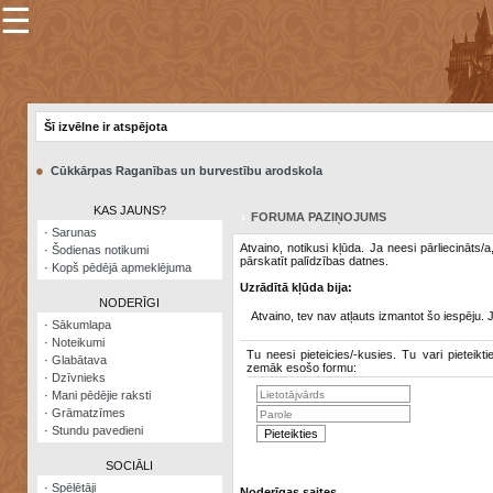
☰
×
Sarunu
pavediens
Šī izvēlne ir atspējota
Manas
piezīmes
●
Cūkkārpas Raganības un burvestību arodskola
Grāmatzīmes
KAS JAUNS?
FORUMA PAZIŅOJUMS
Šodienas
·
Sarunas
notikumi
Atvaino, notikusi kļūda. Ja neesi pārliecināts/
·
Šodienas notikumi
pārskatīt palīdzības datnes.
·
Kopš pēdējā apmeklējuma
Laupītāju
Uzrādītā kļūda bija:
karte
NODERĪGI
Atvaino, tev nav atļauts izmantot šo iespēju. 
·
Sākumlapa
·
Noteikumi
Visatcera
Tu neesi pieteicies/-kusies. Tu vari pieteikti
·
Glabātava
almanahs
zemāk esošo formu:
·
Dzīvnieks
·
Mani pēdējie raksti
Arhīvs
·
Grāmatzīmes
·
Stundu pavedieni
SOCIĀLI
·
Spēlētāji
Noderīgas saites