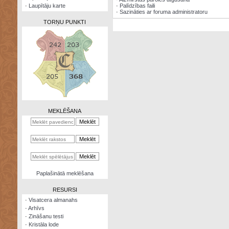
·
Laupītāju karte
·
Palīdzības faili
·
Sazināties ar foruma administratoru
TORŅU PUNKTI
Zināšanu
testi
Kristāla
lode
MEKLĒŠANA
Rūnu
komplekts
Galeonu
kalkulators
Nomētātās
Paplašinātā meklēšana
kārtis
RESURSI
·
Visatcera almanahs
·
Arhīvs
·
Zināšanu testi
·
Kristāla lode