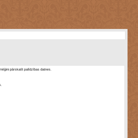
 mēģini pārskatīt palīdzības datnes.
s.