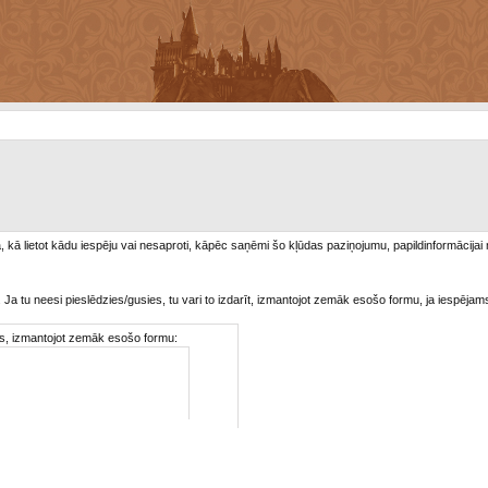
/a, kā lietot kādu iespēju vai nesaproti, kāpēc saņēmi šo kļūdas paziņojumu, papildinformācijai
. Ja tu neesi pieslēdzies/gusies, tu vari to izdarīt, izmantojot zemāk esošo formu, ja iespējam
ties, izmantojot zemāk esošo formu: