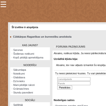
☰
×
Sarunu
pavediens
Šī izvēlne ir atspējota
Manas
piezīmes
●
Cūkkārpas Raganības un burvestību arodskola
Grāmatzīmes
KAS JAUNS?
FORUMA PAZIŅOJUMS
Šodienas
·
Sarunas
notikumi
Atvaino, notikusi kļūda. Ja neesi pārliecināts
·
Šodienas notikumi
·
Kopš pēdējā apmeklējuma
Uzrādītā kļūda bija:
Laupītāju
karte
NODERĪGI
Atvaino, tev nav atļauts izmantot šo iespēju
·
Sākumlapa
Tu neesi pieteicies/-kusies. Tu vari pieteik
·
Noteikumi
Visatcera
·
Glabātava
almanahs
·
Dzīvnieks
·
Mani pēdējie raksti
Arhīvs
·
Grāmatzīmes
·
Stundu pavedieni
SOCIĀLI
Noderīgas saites
·
Spēlētāji
·
Aizmirstas paroles atgūšana