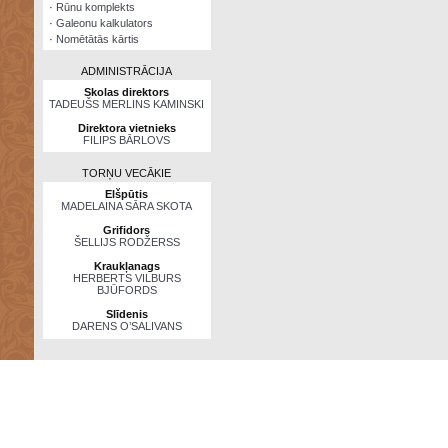
·
Rūnu komplekts
·
Galeonu kalkulators
·
Nomētātās kārtis
ADMINISTRĀCIJA
Skolas direktors
TADEUŠS MERLINS KAMINSKI
Direktora vietnieks
FILIPS BĀRLOVS
TORŅU VECĀKIE
Elšpūtis
MADELAINA SĀRA SKOTA
Grifidors
ŠELLIJS RODŽERSS
Kraukļanags
HERBERTS VILBURS
BJŪFORDS
Slīdenis
DARENS O’SALIVANS