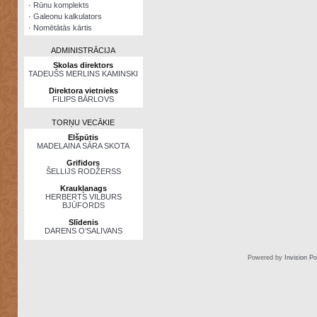
·
Rūnu komplekts
·
Galeonu kalkulators
·
Nomētātās kārtis
ADMINISTRĀCIJA
Skolas direktors
TADEUŠS MERLINS KAMINSKI
Direktora vietnieks
FILIPS BĀRLOVS
TORŅU VECĀKIE
Elšpūtis
MADELAINA SĀRA SKOTA
Grifidors
ŠELLIJS RODŽERSS
Kraukļanags
HERBERTS VILBURS
BJŪFORDS
Slīdenis
DARENS O’SALIVANS
Powered by
Invision P