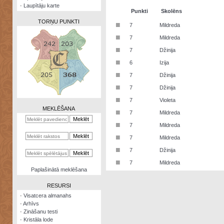
·
Laupītāju karte
Punkti
Skolēns
TORŅU PUNKTI
■
7
Mildreda
■
7
Mildreda
■
7
Džinija
■
6
Izija
Zināšanu
■
7
Džinija
testi
■
7
Džinija
Kristāla
■
7
Violeta
lode
MEKLĒŠANA
■
7
Mildreda
Rūnu
■
7
Mildreda
komplekts
■
7
Mildreda
Galeonu
■
7
Džinija
kalkulators
■
7
Mildreda
Nomētātās
Paplašinātā meklēšana
kārtis
RESURSI
·
Visatcera almanahs
·
Arhīvs
·
Zināšanu testi
·
Kristāla lode