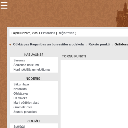
☰
×
Sarunu
pavediens
Laipni lūdzam, viesi (
Pieteikties
|
Reģistrēties
)
Manas
piezīmes
●
Cūkkārpas Raganības un burvestību arodskola
→
Rakstu punkti
→ Grifidors
Grāmatzīmes
KAS JAUNS?
TORŅU PUNKTI
Šodienas
·
Sarunas
notikumi
·
Šodienas notikumi
·
Kopš pēdējā apmeklējuma
Laupītāju
karte
NODERĪGI
·
Sākumlapa
·
Noteikumi
Visatcera
·
Glabātava
almanahs
·
Dzīvnieks
·
Mani pēdējie raksti
Arhīvs
·
Grāmatzīmes
·
Stundu pavedieni
SOCIĀLI
·
Spēlētāji