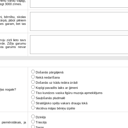
ienu vārdu vajag),
iegt 3000 zīmes.
ni, bērnību, skolas
ārpā, jābūt pilniem
es garam, bet tas
ju zizli lieto tavs
erde. Zižļa garumu
ksta garums nevar
Došanās pārgājienā
Nekā nedarīšana
Došanās uz kādu teātra izrādi
Kopīgi pavadīts laiks ar ģimeni
ēļas nogale?
Tiso kundzes vaska figūru muzeja apmeklējums
Sauļošanās pludmalē
Stratēģisko spēļu vakars draugu lokā
Vectēva mājas bēniņu izpēte
Dzinējs
piemērotākais, ja
Triecējs
Sargs