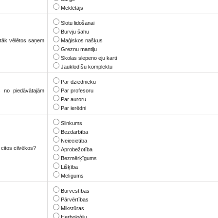
Meklētājs
Slotu lidošanai
Burvju šahu
rātāk vēlētos saņem
Maģiskos našķus
Greznu mantiju
Skolas slepeno eju karti
Jauklodīšu komplektu
Par dziednieku
as no piedāvātajām
Par profesoru
Par auroru
Par ierēdni
Slinkums
Bezdarbība
Neiecietība
 citos cilvēkos?
Aprobežotība
Bezmērķīgums
Lišķība
Melīgums
Burvestības
Pārvērtības
Mikstūras
Herboloģiju