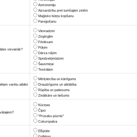
Astronomiju
Aizsardzību pret tumšajām zintīm
Maģisko būtņu kopšanu
Pareģošanu
Vienradzim
Zirgērglim
Fēniksam
Pūķim
āties visvairāk?
Dārza rūķim
Spridzekļmūdzim
Šausmiņai
Testrālam
Mērķtiecība un kārtīgums
ēlam varētu atbilst
Draudzīgums un atklātība
Rūpība un patiesums
Zinātkāre un tiešums
Kūciņas
Čipsi
āvātajiem?
"Prusaku pūznis"
Cukurspalva
Elšpūtis
Grifidors