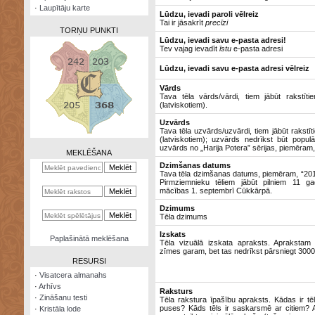
·
Laupītāju karte
Lūdzu, ievadi paroli vēlreiz
Tai ir jāsakrīt
precīzi
TORŅU PUNKTI
Lūdzu, ievadi savu e-pasta adresi!
Tev vajag ievadīt
īstu
e-pasta adresi
Lūdzu, ievadi savu e-pasta adresi vēlreiz
Vārds
Tava tēla vārds/vārdi, tiem jābūt rakstīti
Zināšanu
(latviskotiem).
testi
Uzvārds
Tava tēla uzvārds/uzvārdi, tiem jābūt rakstīt
Kristāla
(latviskotiem); uzvārds nedrīkst būt populā
lode
uzvārds no „Harija Potera” sērijas, piemēram, 
MEKLĒŠANA
Dzimšanas datums
Rūnu
Tava tēla dzimšanas datums, piemēram, “2012
komplekts
Pirmziemnieku tēliem jābūt pilniem 11 ga
mācības 1. septembrī Cūkkārpā.
Galeonu
Dzimums
kalkulators
Tēla dzimums
Izskats
Nomētātās
Paplašinātā meklēšana
Tēla vizuālā izskata apraksts. Aprakstam
kārtis
zīmes garam, bet tas nedrīkst pārsniegt 300
RESURSI
·
Visatcera almanahs
·
Arhīvs
Raksturs
·
Zināšanu testi
Tēla rakstura īpašību apraksts. Kādas ir tē
puses? Kāds tēls ir saskarsmē ar citiem?
·
Kristāla lode