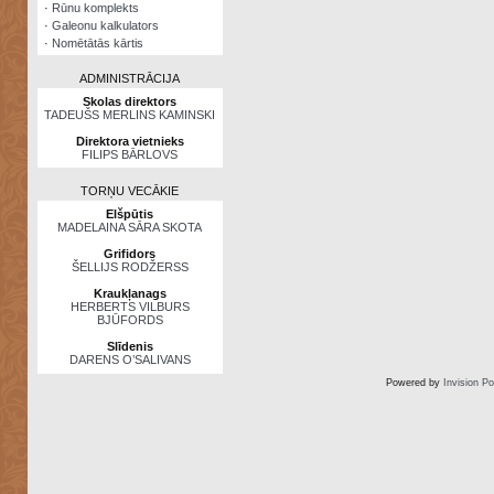
·
Rūnu komplekts
·
Galeonu kalkulators
·
Nomētātās kārtis
ADMINISTRĀCIJA
Skolas direktors
TADEUŠS MERLINS KAMINSKI
Direktora vietnieks
FILIPS BĀRLOVS
TORŅU VECĀKIE
Elšpūtis
MADELAINA SĀRA SKOTA
Grifidors
ŠELLIJS RODŽERSS
Kraukļanags
HERBERTS VILBURS
BJŪFORDS
Slīdenis
DARENS O’SALIVANS
Powered by
Invision P