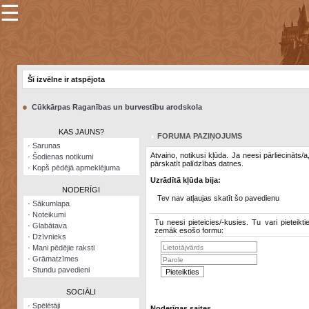
☰
×
Sarunu
pavediens
Šī izvēlne ir atspējota
Manas
piezīmes
●
Cūkkārpas Raganības un burvestību arodskola
Grāmatzīmes
KAS JAUNS?
FORUMA PAZIŅOJUMS
Šodienas
·
Sarunas
notikumi
Atvaino, notikusi kļūda. Ja neesi pārliecināts/
·
Šodienas notikumi
pārskatīt palīdzības datnes.
·
Kopš pēdējā apmeklējuma
Laupītāju
Uzrādītā kļūda bija:
karte
NODERĪGI
Tev nav atļaujas skatīt šo pavedienu
·
Sākumlapa
·
Noteikumi
Visatcera
Tu neesi pieteicies/-kusies. Tu vari pieteikti
·
Glabātava
almanahs
zemāk esošo formu:
·
Dzīvnieks
·
Mani pēdējie raksti
Arhīvs
·
Grāmatzīmes
·
Stundu pavedieni
SOCIĀLI
·
Spēlētāji
Noderīgas saites