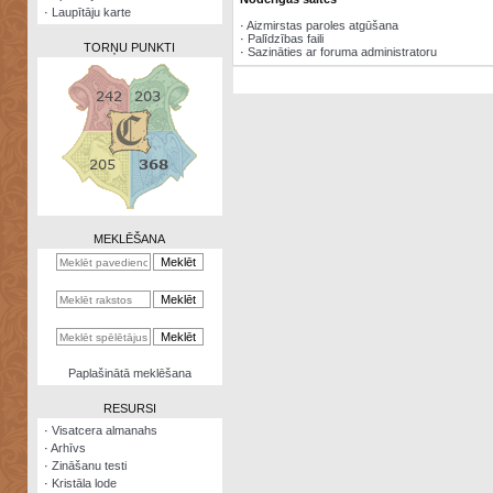
·
Laupītāju karte
·
Aizmirstas paroles atgūšana
·
Palīdzības faili
TORŅU PUNKTI
·
Sazināties ar foruma administratoru
Zināšanu
testi
Kristāla
lode
MEKLĒŠANA
Rūnu
komplekts
Galeonu
kalkulators
Nomētātās
Paplašinātā meklēšana
kārtis
RESURSI
·
Visatcera almanahs
·
Arhīvs
·
Zināšanu testi
·
Kristāla lode