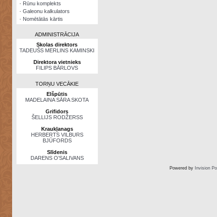
·
Rūnu komplekts
·
Galeonu kalkulators
·
Nomētātās kārtis
ADMINISTRĀCIJA
Skolas direktors
TADEUŠS MERLINS KAMINSKI
Direktora vietnieks
FILIPS BĀRLOVS
TORŅU VECĀKIE
Elšpūtis
MADELAINA SĀRA SKOTA
Grifidors
ŠELLIJS RODŽERSS
Kraukļanags
HERBERTS VILBURS
BJŪFORDS
Slīdenis
DARENS O’SALIVANS
Powered by
Invision P