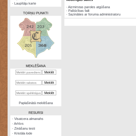
·
Laupītāju karte
·
Aizmirstas paroles atgūšana
·
Palīdzības faili
TORŅU PUNKTI
·
Sazināties ar foruma administratoru
Zināšanu
testi
Kristāla
lode
MEKLĒŠANA
Rūnu
komplekts
Galeonu
kalkulators
Nomētātās
Paplašinātā meklēšana
kārtis
RESURSI
·
Visatcera almanahs
·
Arhīvs
·
Zināšanu testi
·
Kristāla lode