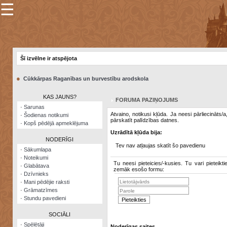
☰
×
Sarunu
pavediens
Šī izvēlne ir atspējota
Manas
piezīmes
●
Cūkkārpas Raganības un burvestību arodskola
Grāmatzīmes
KAS JAUNS?
FORUMA PAZIŅOJUMS
Šodienas
·
Sarunas
notikumi
Atvaino, notikusi kļūda. Ja neesi pārliecināts/
·
Šodienas notikumi
pārskatīt palīdzības datnes.
·
Kopš pēdējā apmeklējuma
Laupītāju
Uzrādītā kļūda bija:
karte
NODERĪGI
Tev nav atļaujas skatīt šo pavedienu
·
Sākumlapa
·
Noteikumi
Visatcera
Tu neesi pieteicies/-kusies. Tu vari pieteikti
·
Glabātava
almanahs
zemāk esošo formu:
·
Dzīvnieks
·
Mani pēdējie raksti
Arhīvs
·
Grāmatzīmes
·
Stundu pavedieni
SOCIĀLI
·
Spēlētāji
Noderīgas saites