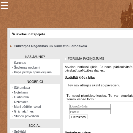
☰
×
Sarunu
pavediens
Šī izvēlne ir atspējota
Manas
piezīmes
●
Cūkkārpas Raganības un burvestību arodskola
Grāmatzīmes
KAS JAUNS?
FORUMA PAZIŅOJUMS
Šodienas
·
Sarunas
notikumi
Atvaino, notikusi kļūda. Ja neesi pārliecināts/
·
Šodienas notikumi
pārskatīt palīdzības datnes.
·
Kopš pēdējā apmeklējuma
Laupītāju
Uzrādītā kļūda bija:
karte
NODERĪGI
Tev nav atļaujas skatīt šo pavedienu
·
Sākumlapa
·
Noteikumi
Visatcera
Tu neesi pieteicies/-kusies. Tu vari pieteikti
·
Glabātava
almanahs
zemāk esošo formu:
·
Dzīvnieks
·
Mani pēdējie raksti
Arhīvs
·
Grāmatzīmes
·
Stundu pavedieni
SOCIĀLI
·
Spēlētāji
Noderīgas saites