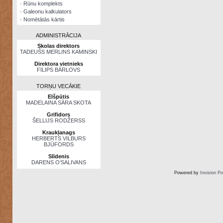
·
Rūnu komplekts
·
Galeonu kalkulators
·
Nomētātās kārtis
ADMINISTRĀCIJA
Skolas direktors
TADEUŠS MERLINS KAMINSKI
Direktora vietnieks
FILIPS BĀRLOVS
TORŅU VECĀKIE
Elšpūtis
MADELAINA SĀRA SKOTA
Grifidors
ŠELLIJS RODŽERSS
Kraukļanags
HERBERTS VILBURS
BJŪFORDS
Slīdenis
DARENS O’SALIVANS
Powered by
Invision P