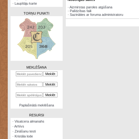
·
Laupītāju karte
·
Aizmirstas paroles atgūšana
·
Palīdzības faili
TORŅU PUNKTI
·
Sazināties ar foruma administratoru
Zināšanu
testi
Kristāla
lode
MEKLĒŠANA
Rūnu
komplekts
Galeonu
kalkulators
Nomētātās
Paplašinātā meklēšana
kārtis
RESURSI
·
Visatcera almanahs
·
Arhīvs
·
Zināšanu testi
·
Kristāla lode