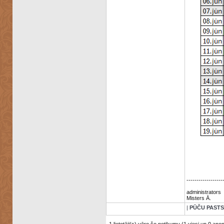
------------------
administrators
Misters Ā.
|
PŪČU PASTS