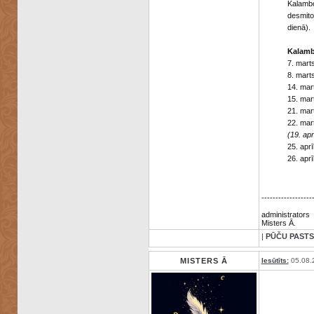
Kalambo
desmito
dienā).
Kalambo
7. mart
8. mart
14. mar
15. ma
21. mar
22. ma
(19. ap
25. apr
26. apr
------------------
administrators
Misters Ā.
|
PŪČU PASTS
MISTERS Ā
Iesūtīts:
05.08.