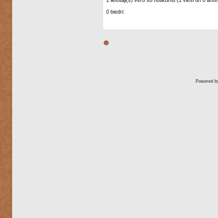
1 lietotāji(s) vēro šo notikumu (1 viesi un 0 anonī
0 biedri:
●
Powered 