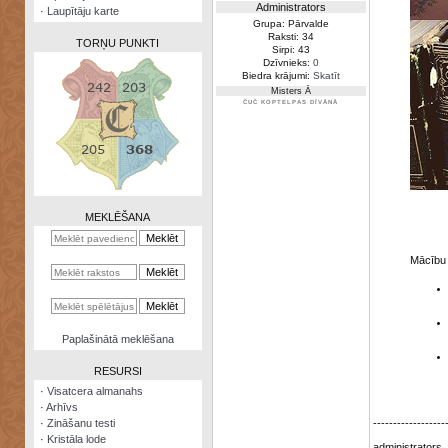
Administrators
·
Laupītāju karte
Grupa: Pārvalde
Raksti: 34
TORŅU PUNKTI
Sirpi: 43
Dzīvnieks:
0
Biedra krājumi:
Skatīt
Misters Ā
ČUČ KOPTELPAS DĪVĀNĀ
Zināšanu
testi
Kristāla
lode
MEKLĒŠANA
Rūnu
komplekts
Mācību 
Galeonu
kalkulators
Nomētātās
Paplašinātā meklēšana
kārtis
RESURSI
·
Visatcera almanahs
·
Arhīvs
·
Zināšanu testi
------------------
·
Kristāla lode
administrators