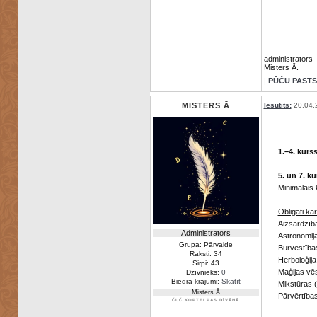
------------------
administrators
Misters Ā.
|
PŪČU PASTS
MISTERS Ā
Iesūtīts:
20.04.
1.–4. kurs
5. un 7. ku
Minimālais 
Obligāti kā
Aizsardzība
Administrators
Astronomija
Grupa: Pārvalde
Burvestība
Raksti: 34
Herboloģija
Sirpi: 43
Maģijas vē
Dzīvnieks:
0
Biedra krājumi:
Skatīt
Mikstūras 
Misters Ā
Pārvērtības
ČUČ KOPTELPAS DĪVĀNĀ