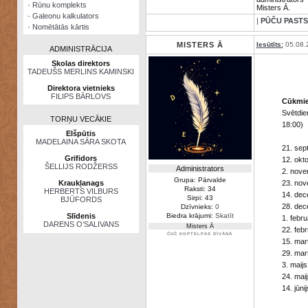
·
Rūnu komplekts
Misters Ā.
·
Galeonu kalkulators
|
PŪČU PASTS
·
Nomētātās kārtis
MISTERS Ā
Iesūtīts:
05.08.
ADMINISTRĀCIJA
Skolas direktors
TADEUŠS MERLINS KAMINSKI
Direktora vietnieks
FILIPS BĀRLOVS
Cūkmie
Svētdie
TORŅU VECĀKIE
18:00)
Elšpūtis
MADELAINA SĀRA SKOTA
21. sep
Grifidors
12. okto
ŠELLIJS RODŽERSS
Administrators
2. nove
Grupa: Pārvalde
Kraukļanags
23. nov
Raksti: 34
HERBERTS VILBURS
14. dec
Sirpi: 43
BJŪFORDS
28. dec
Dzīvnieks:
0
Slīdenis
Biedra krājumi:
Skatīt
1. febru
DARENS O’SALIVANS
Misters Ā
22. febr
ČUČ KOPTELPAS DĪVĀNĀ
15. mar
29. mar
3. maijs
24. maij
14. jūnij