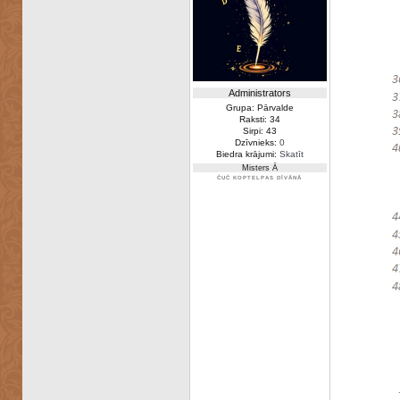
Administrators
Grupa: Pārvalde
Raksti: 34
Sirpi: 43
Dzīvnieks:
0
Biedra krājumi:
Skatīt
Misters Ā
ČUČ KOPTELPAS DĪVĀNĀ