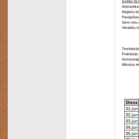
Izvēles SLI
Aritmantika
Maģisko bū
Pareģošana
Seno rūnu 
Vientiešu 
Teorētiskās
Praktiskās 
Astronomij
Mikstūru e