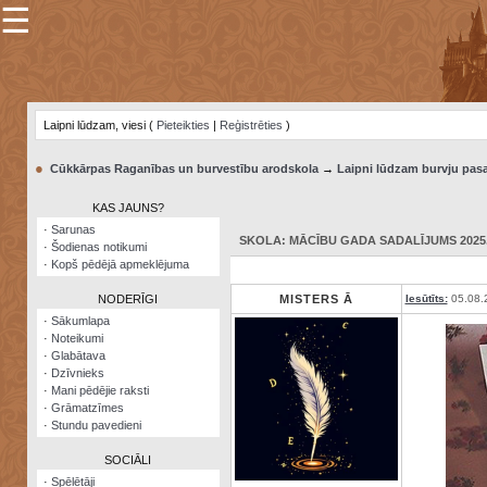
☰
×
Sarunu
pavediens
Laipni lūdzam, viesi (
Pieteikties
|
Reģistrēties
)
Manas
piezīmes
●
Cūkkārpas Raganības un burvestību arodskola
→
Laipni lūdzam burvju pasa
Grāmatzīmes
KAS JAUNS?
Šodienas
·
Sarunas
notikumi
SKOLA: MĀCĪBU GADA SADALĪJUMS 2025./
·
Šodienas notikumi
·
Kopš pēdējā apmeklējuma
Laupītāju
karte
NODERĪGI
MISTERS Ā
Iesūtīts:
05.08.
·
Sākumlapa
·
Noteikumi
Visatcera
·
Glabātava
almanahs
·
Dzīvnieks
·
Mani pēdējie raksti
Arhīvs
·
Grāmatzīmes
·
Stundu pavedieni
SOCIĀLI
·
Spēlētāji