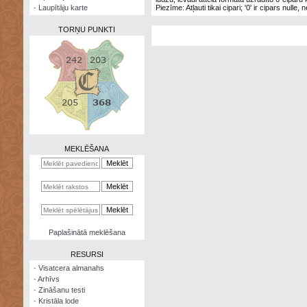
·
Laupītāju karte
Piezīme: Atļauti tikai cipari; '0' ir cipars nulle, 
TORŅU PUNKTI
Zināšanu
testi
Kristāla
lode
MEKLĒŠANA
Rūnu
komplekts
Galeonu
kalkulators
Nomētātās
Paplašinātā meklēšana
kārtis
RESURSI
·
Visatcera almanahs
·
Arhīvs
·
Zināšanu testi
·
Kristāla lode