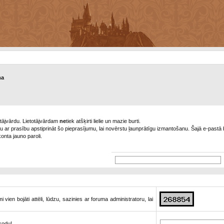
ma
tājvārdu. Lietotājvārdam
ne
tiek atšķirti lielie un mazie burti.
tu ar prasību apstiprināt šo pieprasījumu, lai novērstu ļaunprātīgu izmantošanu. Šajā e-pastā 
konta jauno paroli.
vien bojāti attēli, lūdzu, sazinies ar foruma administratoru, lai
 kodu!