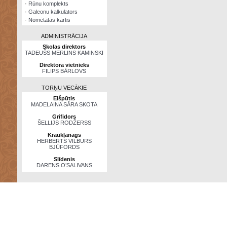
·
Rūnu komplekts
·
Galeonu kalkulators
·
Nomētātās kārtis
ADMINISTRĀCIJA
Skolas direktors
TADEUŠS MERLINS KAMINSKI
Direktora vietnieks
FILIPS BĀRLOVS
TORŅU VECĀKIE
Elšpūtis
MADELAINA SĀRA SKOTA
Grifidors
ŠELLIJS RODŽERSS
Kraukļanags
HERBERTS VILBURS
BJŪFORDS
Slīdenis
DARENS O’SALIVANS