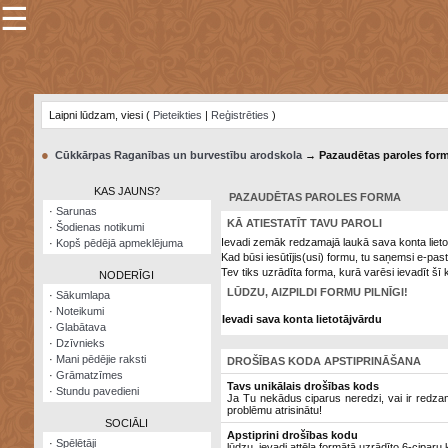
☰
×
Sarunu
pavediens
Laipni lūdzam, viesi (
Pieteikties
|
Reģistrēties
)
Manas
piezīmes
●
Cūkkārpas Raganības un burvestību arodskola
→ Pazaudētas paroles for
Grāmatzīmes
KAS JAUNS?
PAZAUDĒTAS PAROLES FORMA
Šodienas
·
Sarunas
notikumi
KĀ ATIESTATĪT TAVU PAROLI
·
Šodienas notikumi
Ievadi zemāk redzamajā laukā sava konta lieto
·
Kopš pēdējā apmeklējuma
Laupītāju
Kad būsi iesūtījis(usi) formu, tu saņemsi e-pas
karte
Tev tiks uzrādīta forma, kurā varēsi ievadīt šī 
NODERĪGI
LŪDZU, AIZPILDI FORMU PILNĪGI!
·
Sākumlapa
·
Noteikumi
Visatcera
Ievadi sava konta lietotājvārdu
·
Glabātava
almanahs
·
Dzīvnieks
·
Mani pēdējie raksti
DROŠĪBAS KODA APSTIPRINĀŠANA
Arhīvs
·
Grāmatzīmes
Tavs unikālais drošības kods
·
Stundu pavedieni
Ja Tu nekādus ciparus neredzi, vai ir redzami 
problēmu atrisinātu!
SOCIĀLI
Apstiprini drošības kodu
·
Spēlētāji
lūdzu, ievadi attēla formātā uzrādīto 6-ciparu