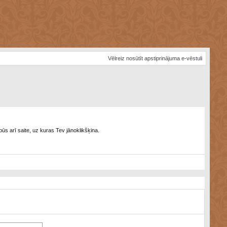
Vēlreiz nosūtīt apstiprinājuma e-vēstuli
būs arī saite, uz kuras Tev jānoklikšķina.