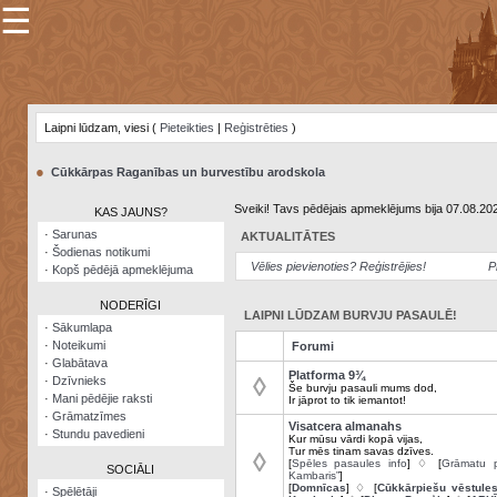
☰
×
Sarunu
pavediens
Laipni lūdzam, viesi (
Pieteikties
|
Reģistrēties
)
Manas
piezīmes
●
Cūkkārpas Raganības un burvestību arodskola
Grāmatzīmes
Sveiki! Tavs pēdējais apmeklējums bija 07.08.20
KAS JAUNS?
Šodienas
·
Sarunas
AKTUALITĀTES
notikumi
·
Šodienas notikumi
Vēlies pievienoties? Reģistrējies!
P
·
Kopš pēdējā apmeklējuma
Laupītāju
karte
NODERĪGI
LAIPNI LŪDZAM BURVJU PASAULĒ!
·
Sākumlapa
·
Noteikumi
Forumi
Visatcera
·
Glabātava
almanahs
Platforma 9¾
◊
·
Dzīvnieks
Še burvju pasauli mums dod,
·
Mani pēdējie raksti
Ir jāprot to tik iemantot!
Arhīvs
·
Grāmatzīmes
Visatcera almanahs
·
Stundu pavedieni
Kur mūsu vārdi kopā vijas,
Tur mēs tinam savas dzīves.
◊
[
Spēles pasaules info
] ♢ [
Grāmatu p
SOCIĀLI
Kambaris”
]
[
Domnīcas
] ♢ [
Cūkkārpiešu vēstule
·
Spēlētāji