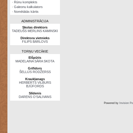
·
Rūnu komplekts
·
Galeonu kalkulators
·
Nomētātās kārtis
ADMINISTRĀCIJA
Skolas direktors
TADEUŠS MERLINS KAMINSKI
Direktora vietnieks
FILIPS BĀRLOVS
TORŅU VECĀKIE
Elšpūtis
MADELAINA SĀRA SKOTA
Grifidors
ŠELLIJS RODŽERSS
Kraukļanags
HERBERTS VILBURS
BJŪFORDS
Slīdenis
DARENS O’SALIVANS
Powered by
Invision P