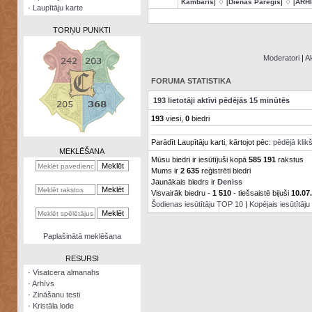
Kambaris
] ♢ [
Dienas Pareģis
] ♢ [
ARH
·
Laupītāju karte
TORŅU PUNKTI
Moderatori
|
Ak
FORUMA STATISTIKA
Zināšanu
193 lietotāji aktīvi pēdējās 15 minūtēs
testi
193
viesi,
0
biedri
Kristāla
Parādīt Laupītāju karti, kārtojot pēc:
pēdējā klik
lode
MEKLĒŠANA
Mūsu biedri ir iesūtījuši kopā
585 191
rakstus
Rūnu
Mums ir
2 635
reģistrēti biedri
komplekts
Jaunākais biedrs ir
Deniss
Visvairāk biedru -
1 510
- tiešsaistē bijuši
10.07
Galeonu
Šodienas iesūtītāju TOP 10
|
Kopējais iesūtītāj
kalkulators
Nomētātās
Paplašinātā meklēšana
kārtis
RESURSI
·
Visatcera almanahs
·
Arhīvs
·
Zināšanu testi
·
Kristāla lode