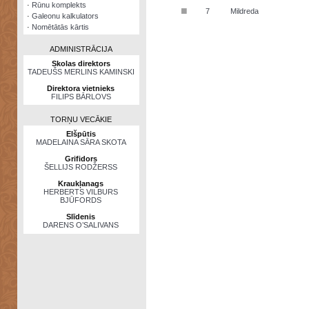
·
Rūnu komplekts
■
7
Mildreda
·
Galeonu kalkulators
·
Nomētātās kārtis
ADMINISTRĀCIJA
Skolas direktors
TADEUŠS MERLINS KAMINSKI
Direktora vietnieks
FILIPS BĀRLOVS
TORŅU VECĀKIE
Elšpūtis
MADELAINA SĀRA SKOTA
Grifidors
ŠELLIJS RODŽERSS
Kraukļanags
HERBERTS VILBURS
BJŪFORDS
Slīdenis
DARENS O’SALIVANS