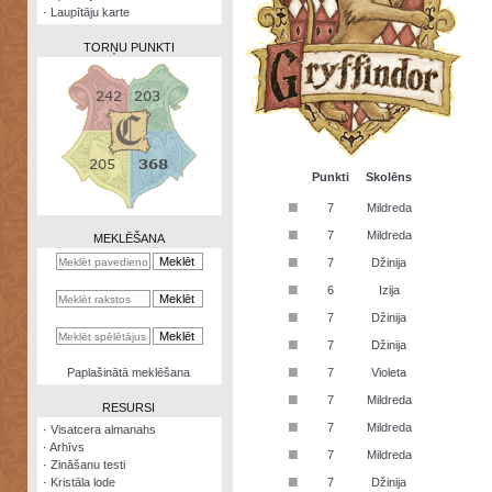
·
Laupītāju karte
TORŅU PUNKTI
Zināšanu
testi
Punkti
Skolēns
■
7
Mildreda
Kristāla
lode
■
7
Mildreda
MEKLĒŠANA
■
7
Džinija
Rūnu
komplekts
■
6
Izija
■
Galeonu
7
Džinija
kalkulators
■
7
Džinija
Nomētātās
■
Paplašinātā meklēšana
7
Violeta
kārtis
■
7
Mildreda
RESURSI
■
7
Mildreda
·
Visatcera almanahs
·
Arhīvs
■
7
Mildreda
·
Zināšanu testi
■
·
Kristāla lode
7
Džinija