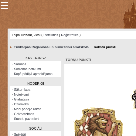
☰
×
Sarunu
pavediens
Laipni lūdzam, viesi (
Pieteikties
|
Reģistrēties
)
Manas
piezīmes
●
Cūkkārpas Raganības un burvestību arodskola
→ Rakstu punkti
Grāmatzīmes
KAS JAUNS?
TORŅU PUNKTI
Šodienas
·
Sarunas
notikumi
·
Šodienas notikumi
·
Kopš pēdējā apmeklējuma
Laupītāju
karte
NODERĪGI
·
Sākumlapa
·
Noteikumi
Visatcera
·
Glabātava
almanahs
·
Dzīvnieks
·
Mani pēdējie raksti
Arhīvs
·
Grāmatzīmes
·
Stundu pavedieni
SOCIĀLI
·
Spēlētāji