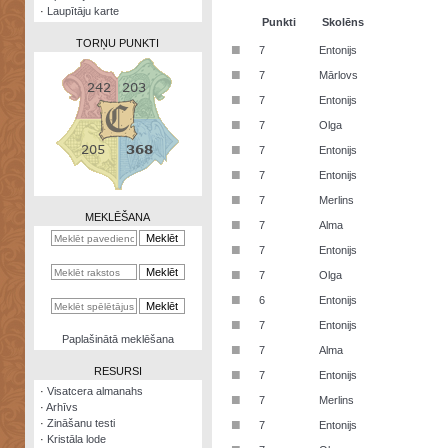
·
Laupītāju karte
Punkti
Skolēns
TORŅU PUNKTI
■
7
Entonijs
■
7
Mārlovs
■
7
Entonijs
■
7
Olga
Zināšanu
■
7
Entonijs
testi
■
7
Entonijs
Kristāla
■
7
Merlins
lode
MEKLĒŠANA
■
7
Alma
Rūnu
■
7
Entonijs
komplekts
■
7
Olga
Galeonu
■
6
Entonijs
kalkulators
■
7
Entonijs
Nomētātās
Paplašinātā meklēšana
■
kārtis
7
Alma
RESURSI
■
7
Entonijs
·
Visatcera almanahs
■
7
Merlins
·
Arhīvs
■
·
Zināšanu testi
7
Entonijs
·
Kristāla lode