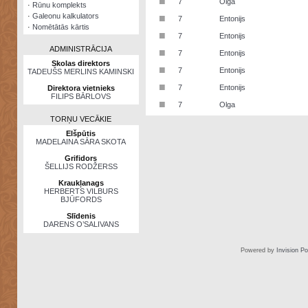
■
7
Olga
·
Rūnu komplekts
·
Galeonu kalkulators
■
7
Entonijs
·
Nomētātās kārtis
■
7
Entonijs
ADMINISTRĀCIJA
■
7
Entonijs
Skolas direktors
■
7
Entonijs
TADEUŠS MERLINS KAMINSKI
■
7
Entonijs
Direktora vietnieks
FILIPS BĀRLOVS
■
7
Olga
TORŅU VECĀKIE
Elšpūtis
MADELAINA SĀRA SKOTA
Grifidors
ŠELLIJS RODŽERSS
Kraukļanags
HERBERTS VILBURS
BJŪFORDS
Slīdenis
DARENS O’SALIVANS
Powered by
Invision P