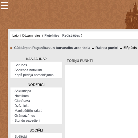
☰
×
Sarunu
pavediens
Laipni lūdzam, viesi (
Pieteikties
|
Reģistrēties
)
Manas
piezīmes
●
Cūkkārpas Raganības un burvestību arodskola
→
Rakstu punkti
→ Elšpūtis
Grāmatzīmes
KAS JAUNS?
TORŅU PUNKTI
Šodienas
·
Sarunas
notikumi
·
Šodienas notikumi
·
Kopš pēdējā apmeklējuma
Laupītāju
karte
NODERĪGI
·
Sākumlapa
·
Noteikumi
Visatcera
·
Glabātava
almanahs
·
Dzīvnieks
·
Mani pēdējie raksti
Arhīvs
·
Grāmatzīmes
·
Stundu pavedieni
SOCIĀLI
·
Spēlētāji