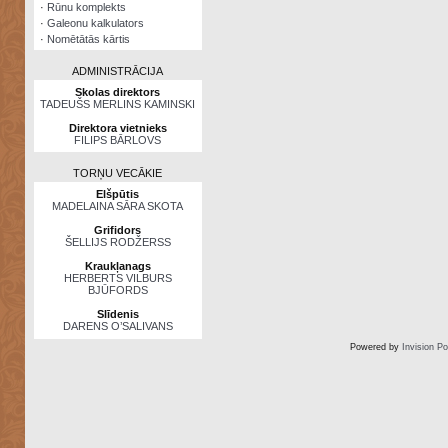
·
Rūnu komplekts
·
Galeonu kalkulators
·
Nomētātās kārtis
ADMINISTRĀCIJA
Skolas direktors
TADEUŠS MERLINS KAMINSKI
Direktora vietnieks
FILIPS BĀRLOVS
TORŅU VECĀKIE
Elšpūtis
MADELAINA SĀRA SKOTA
Grifidors
ŠELLIJS RODŽERSS
Kraukļanags
HERBERTS VILBURS
BJŪFORDS
Slīdenis
DARENS O’SALIVANS
Powered by
Invision P