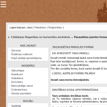
☰
×
Sarunu
pavediens
Laipni lūdzam, viesi (
Pieteikties
|
Reģistrēties
)
Manas
piezīmes
●
Cūkkārpas Raganības un burvestību arodskola
→ Pazaudētas paroles forma
Grāmatzīmes
KAS JAUNS?
PAZAUDĒTAS PAROLES FORMA
Šodienas
·
Sarunas
notikumi
KĀ ATIESTATĪT TAVU PAROLI
·
Šodienas notikumi
Ievadi zemāk redzamajā laukā sava konta lietotā
·
Kopš pēdējā apmeklējuma
Laupītāju
Kad būsi iesūtījis(usi) formu, tu saņemsi e-pas
karte
saite, uz kuras Tev jānoklikšķina.
NODERĪGI
Tev tiks uzrādīta forma, kurā varēsi ievadīt šī ko
·
Sākumlapa
LŪDZU, AIZPILDI FORMU PILNĪGI!
·
Noteikumi
Visatcera
·
Glabātava
almanahs
Ievadi sava konta lietotājvārdu
·
Dzīvnieks
·
Mani pēdējie raksti
Arhīvs
·
Grāmatzīmes
DROŠĪBAS KODA APSTIPRINĀŠANA
·
Stundu pavedieni
Tavs unikālais drošības kods
Ja Tu nekādus ciparus neredzi, vai ir redzami
SOCIĀLI
lūdzu, sazinies ar foruma administratoru, lai pro
·
Spēlētāji