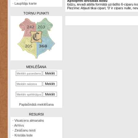
Apstiprini drošības kodu
·
Laupītāju karte
lūdzu, ievadi attēla formātā uzrādīto 6-ciparu k
Piezīme: Atļauti tikai cipari; '0' ir cipars nulle, ne
TORŅU PUNKTI
Zināšanu
testi
Kristāla
lode
MEKLĒŠANA
Rūnu
komplekts
Galeonu
kalkulators
Nomētātās
Paplašinātā meklēšana
kārtis
RESURSI
·
Visatcera almanahs
·
Arhīvs
·
Zināšanu testi
·
Kristāla lode