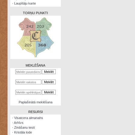
·
Laupītāju karte
TORŅU PUNKTI
Zināšanu
testi
Kristāla
lode
MEKLĒŠANA
Rūnu
komplekts
Galeonu
kalkulators
Nomētātās
Paplašinātā meklēšana
kārtis
RESURSI
·
Visatcera almanahs
·
Arhīvs
·
Zināšanu testi
·
Kristāla lode