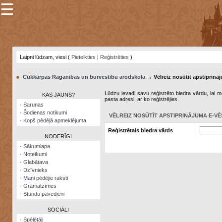
☰
×
Sarunu
pavediens
Laipni lūdzam, viesi (
Pieteikties
|
Reģistrēties
)
Manas
piezīmes
●
Cūkkārpas Raganības un burvestību arodskola
→ Vēlreiz nosūtīt apstiprināj
Grāmatzīmes
Lūdzu ievadi savu reģistrēto biedra vārdu, lai me
KAS JAUNS?
pasta adresi, ar ko reģistrējies.
Šodienas
·
Sarunas
notikumi
·
Šodienas notikumi
VĒLREIZ NOSŪTĪT APSTIPRINĀJUMA E-VĒ
·
Kopš pēdējā apmeklējuma
Laupītāju
Reģistrētais biedra vārds
karte
NODERĪGI
·
Sākumlapa
·
Noteikumi
Visatcera
·
Glabātava
almanahs
·
Dzīvnieks
·
Mani pēdējie raksti
Arhīvs
·
Grāmatzīmes
·
Stundu pavedieni
SOCIĀLI
·
Spēlētāji