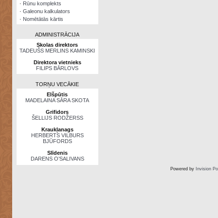
·
Rūnu komplekts
·
Galeonu kalkulators
·
Nomētātās kārtis
ADMINISTRĀCIJA
Skolas direktors
TADEUŠS MERLINS KAMINSKI
Direktora vietnieks
FILIPS BĀRLOVS
TORŅU VECĀKIE
Elšpūtis
MADELAINA SĀRA SKOTA
Grifidors
ŠELLIJS RODŽERSS
Kraukļanags
HERBERTS VILBURS
BJŪFORDS
Slīdenis
DARENS O’SALIVANS
Powered by
Invision P