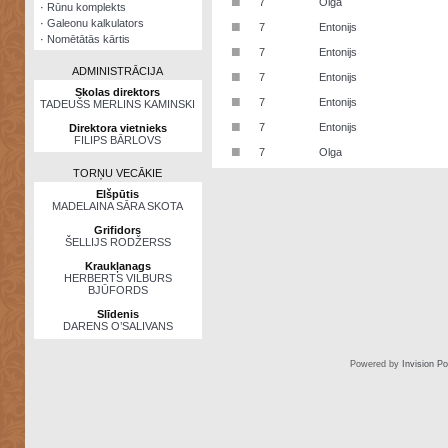
■
7
Olga
·
Rūnu komplekts
·
Galeonu kalkulators
■
7
Entonijs
·
Nomētātās kārtis
■
7
Entonijs
ADMINISTRĀCIJA
■
7
Entonijs
Skolas direktors
■
7
Entonijs
TADEUŠS MERLINS KAMINSKI
■
7
Entonijs
Direktora vietnieks
FILIPS BĀRLOVS
■
7
Olga
TORŅU VECĀKIE
Elšpūtis
MADELAINA SĀRA SKOTA
Grifidors
ŠELLIJS RODŽERSS
Kraukļanags
HERBERTS VILBURS
BJŪFORDS
Slīdenis
DARENS O’SALIVANS
Powered by
Invision P