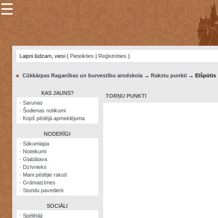
☰
×
Sarunu
pavediens
Laipni lūdzam, viesi (
Pieteikties
|
Reģistrēties
)
Manas
piezīmes
●
Cūkkārpas Raganības un burvestību arodskola
→
Rakstu punkti
→ Elšpūtis
Grāmatzīmes
KAS JAUNS?
TORŅU PUNKTI
Šodienas
·
Sarunas
notikumi
·
Šodienas notikumi
·
Kopš pēdējā apmeklējuma
Laupītāju
karte
NODERĪGI
·
Sākumlapa
·
Noteikumi
Visatcera
·
Glabātava
almanahs
·
Dzīvnieks
·
Mani pēdējie raksti
Arhīvs
·
Grāmatzīmes
·
Stundu pavedieni
SOCIĀLI
·
Spēlētāji