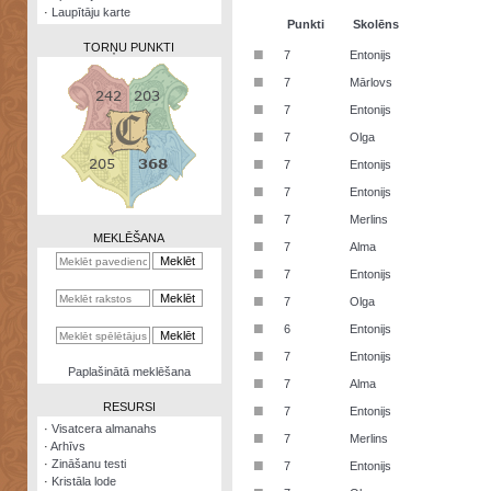
·
Laupītāju karte
Punkti
Skolēns
TORŅU PUNKTI
■
7
Entonijs
■
7
Mārlovs
■
7
Entonijs
■
7
Olga
Zināšanu
■
7
Entonijs
testi
■
7
Entonijs
Kristāla
■
7
Merlins
lode
MEKLĒŠANA
■
7
Alma
Rūnu
■
7
Entonijs
komplekts
■
7
Olga
Galeonu
■
6
Entonijs
kalkulators
■
7
Entonijs
Nomētātās
Paplašinātā meklēšana
■
kārtis
7
Alma
RESURSI
■
7
Entonijs
·
Visatcera almanahs
■
7
Merlins
·
Arhīvs
■
·
Zināšanu testi
7
Entonijs
·
Kristāla lode