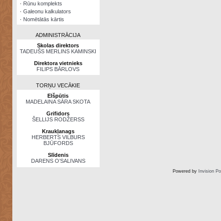
·
Rūnu komplekts
·
Galeonu kalkulators
·
Nomētātās kārtis
ADMINISTRĀCIJA
Skolas direktors
TADEUŠS MERLINS KAMINSKI
Direktora vietnieks
FILIPS BĀRLOVS
TORŅU VECĀKIE
Elšpūtis
MADELAINA SĀRA SKOTA
Grifidors
ŠELLIJS RODŽERSS
Kraukļanags
HERBERTS VILBURS
BJŪFORDS
Slīdenis
DARENS O’SALIVANS
Powered by
Invision P