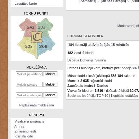
Kambaris
] ♢ [
Dienas Pareģis
] ♢ [
ARH
·
Laupītāju karte
TORŅU PUNKTI
Moderatori
|
Ak
FORUMA STATISTIKA
Zināšanu
184 lietotāji aktīvi pēdējās 15 minūtēs
testi
182
viesi,
2
biedri
Kristāla
Džošua Dohertijs
,
Samira
lode
MEKLĒŠANA
Parādīt Laupītāju karti, kārtojot pēc:
pēdējā klik
Rūnu
Mūsu biedri ir iesūtījuši kopā
585 184
rakstus
komplekts
Mums ir
2 635
reģistrēti biedri
Jaunākais biedrs ir
Deniss
Galeonu
Visvairāk biedru -
1 510
- tiešsaistē bijuši
10.07
kalkulators
Šodienas iesūtītāju TOP 10
|
Kopējais iesūtītāj
Nomētātās
Paplašinātā meklēšana
kārtis
RESURSI
·
Visatcera almanahs
·
Arhīvs
·
Zināšanu testi
·
Kristāla lode