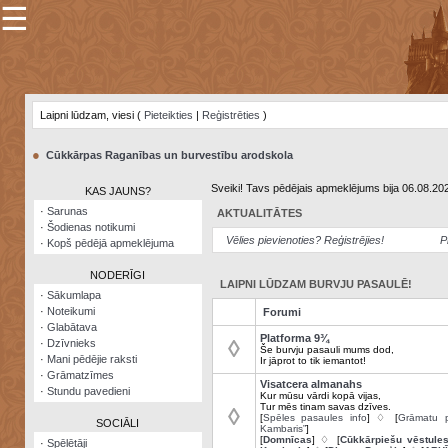
☰
×
Sarunu
pavediens
Laipni lūdzam, viesi (
Pieteikties
|
Reģistrēties
)
Manas
piezīmes
●
Cūkkārpas Raganības un burvestību arodskola
Grāmatzīmes
Sveiki! Tavs pēdējais apmeklējums bija 06.08.20
KAS JAUNS?
Šodienas
·
Sarunas
AKTUALITĀTES
notikumi
·
Šodienas notikumi
Vēlies pievienoties? Reģistrējies!
P
·
Kopš pēdējā apmeklējuma
Laupītāju
karte
NODERĪGI
LAIPNI LŪDZAM BURVJU PASAULĒ!
·
Sākumlapa
·
Noteikumi
Forumi
Visatcera
·
Glabātava
almanahs
Platforma 9¾
◊
·
Dzīvnieks
Še burvju pasauli mums dod,
·
Mani pēdējie raksti
Ir jāprot to tik iemantot!
Arhīvs
·
Grāmatzīmes
Visatcera almanahs
·
Stundu pavedieni
Kur mūsu vārdi kopā vijas,
Tur mēs tinam savas dzīves.
◊
[
Spēles pasaules info
] ♢ [
Grāmatu p
SOCIĀLI
Kambaris”
]
[
Domnīcas
] ♢ [
Cūkkārpiešu vēstule
·
Spēlētāji