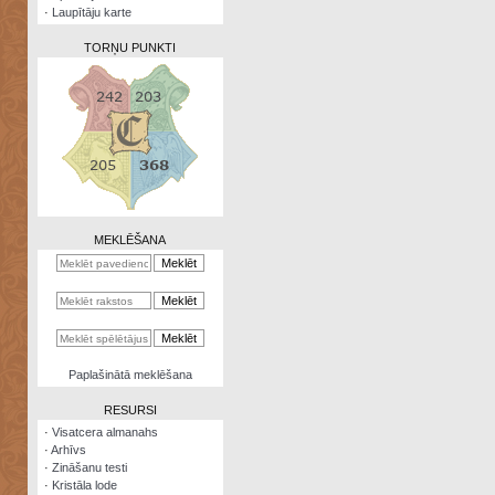
·
Laupītāju karte
TORŅU PUNKTI
Zināšanu
testi
Kristāla
lode
MEKLĒŠANA
Rūnu
komplekts
Galeonu
kalkulators
Nomētātās
Paplašinātā meklēšana
kārtis
RESURSI
·
Visatcera almanahs
·
Arhīvs
·
Zināšanu testi
·
Kristāla lode