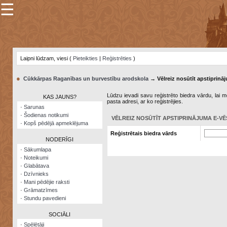
☰
×
Sarunu
pavediens
Laipni lūdzam, viesi (
Pieteikties
|
Reģistrēties
)
Manas
piezīmes
●
Cūkkārpas Raganības un burvestību arodskola
→ Vēlreiz nosūtīt apstiprināj
Grāmatzīmes
Lūdzu ievadi savu reģistrēto biedra vārdu, lai me
KAS JAUNS?
pasta adresi, ar ko reģistrējies.
Šodienas
·
Sarunas
notikumi
·
Šodienas notikumi
VĒLREIZ NOSŪTĪT APSTIPRINĀJUMA E-VĒ
·
Kopš pēdējā apmeklējuma
Laupītāju
Reģistrētais biedra vārds
karte
NODERĪGI
·
Sākumlapa
·
Noteikumi
Visatcera
·
Glabātava
almanahs
·
Dzīvnieks
·
Mani pēdējie raksti
Arhīvs
·
Grāmatzīmes
·
Stundu pavedieni
SOCIĀLI
·
Spēlētāji