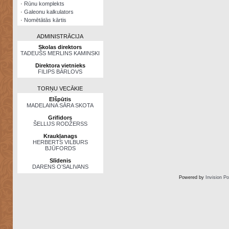
·
Rūnu komplekts
·
Galeonu kalkulators
·
Nomētātās kārtis
ADMINISTRĀCIJA
Skolas direktors
TADEUŠS MERLINS KAMINSKI
Direktora vietnieks
FILIPS BĀRLOVS
TORŅU VECĀKIE
Elšpūtis
MADELAINA SĀRA SKOTA
Grifidors
ŠELLIJS RODŽERSS
Kraukļanags
HERBERTS VILBURS
BJŪFORDS
Slīdenis
DARENS O’SALIVANS
Powered by
Invision P