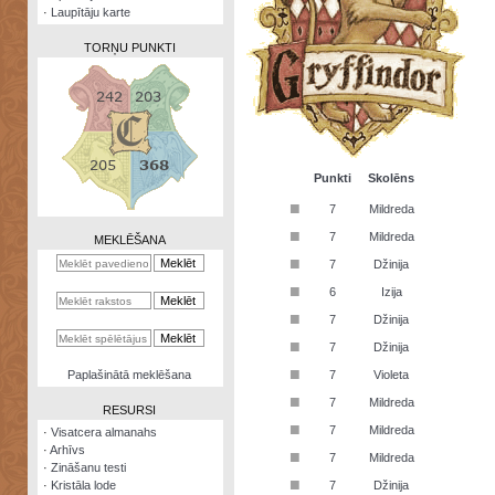
·
Laupītāju karte
TORŅU PUNKTI
Zināšanu
testi
Punkti
Skolēns
■
7
Mildreda
Kristāla
lode
■
7
Mildreda
MEKLĒŠANA
■
7
Džinija
Rūnu
komplekts
■
6
Izija
■
Galeonu
7
Džinija
kalkulators
■
7
Džinija
Nomētātās
■
Paplašinātā meklēšana
7
Violeta
kārtis
■
7
Mildreda
RESURSI
■
7
Mildreda
·
Visatcera almanahs
·
Arhīvs
■
7
Mildreda
·
Zināšanu testi
■
·
Kristāla lode
7
Džinija