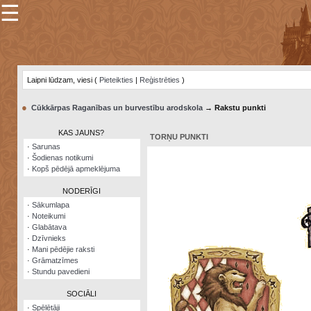
☰
×
Sarunu
pavediens
Laipni lūdzam, viesi (
Pieteikties
|
Reģistrēties
)
Manas
piezīmes
●
Cūkkārpas Raganības un burvestību arodskola
→ Rakstu punkti
Grāmatzīmes
KAS JAUNS?
TORŅU PUNKTI
Šodienas
·
Sarunas
notikumi
·
Šodienas notikumi
·
Kopš pēdējā apmeklējuma
Laupītāju
karte
NODERĪGI
·
Sākumlapa
·
Noteikumi
Visatcera
·
Glabātava
almanahs
·
Dzīvnieks
·
Mani pēdējie raksti
Arhīvs
·
Grāmatzīmes
·
Stundu pavedieni
SOCIĀLI
·
Spēlētāji