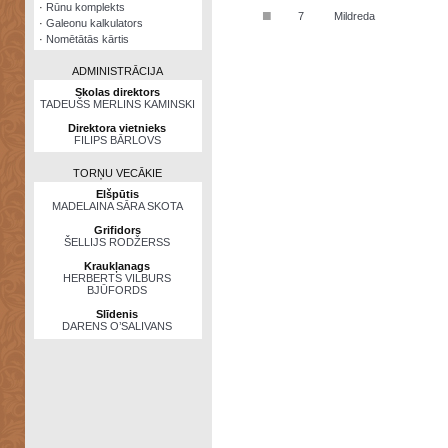
·
Rūnu komplekts
■
7
Mildreda
·
Galeonu kalkulators
·
Nomētātās kārtis
ADMINISTRĀCIJA
Skolas direktors
TADEUŠS MERLINS KAMINSKI
Direktora vietnieks
FILIPS BĀRLOVS
TORŅU VECĀKIE
Elšpūtis
MADELAINA SĀRA SKOTA
Grifidors
ŠELLIJS RODŽERSS
Kraukļanags
HERBERTS VILBURS
BJŪFORDS
Slīdenis
DARENS O’SALIVANS