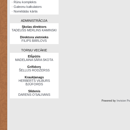
·
Rūnu komplekts
·
Galeonu kalkulators
·
Nomētātās kārtis
ADMINISTRĀCIJA
Skolas direktors
TADEUŠS MERLINS KAMINSKI
Direktora vietnieks
FILIPS BĀRLOVS
TORŅU VECĀKIE
Elšpūtis
MADELAINA SĀRA SKOTA
Grifidors
ŠELLIJS RODŽERSS
Kraukļanags
HERBERTS VILBURS
BJŪFORDS
Slīdenis
DARENS O’SALIVANS
Powered by
Invision P