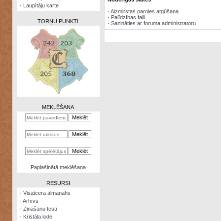
·
Laupītāju karte
·
Aizmirstas paroles atgūšana
·
Palīdzības faili
TORŅU PUNKTI
·
Sazināties ar foruma administratoru
Zināšanu
testi
Kristāla
lode
MEKLĒŠANA
Rūnu
komplekts
Galeonu
kalkulators
Nomētātās
Paplašinātā meklēšana
kārtis
RESURSI
·
Visatcera almanahs
·
Arhīvs
·
Zināšanu testi
·
Kristāla lode