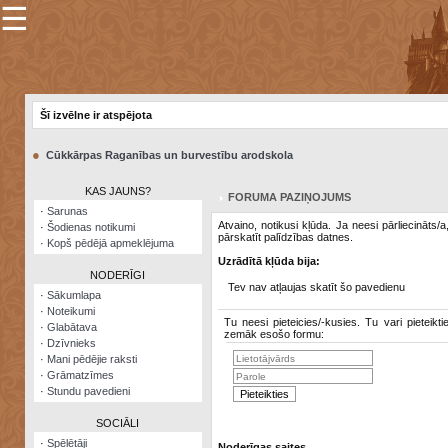
☰
×
Sarunu
pavediens
Šī izvēlne ir atspējota
Manas
piezīmes
●
Cūkkārpas Raganības un burvestību arodskola
Grāmatzīmes
KAS JAUNS?
FORUMA PAZIŅOJUMS
Šodienas
·
Sarunas
notikumi
Atvaino, notikusi kļūda. Ja neesi pārliecināts/
·
Šodienas notikumi
pārskatīt palīdzības datnes.
·
Kopš pēdējā apmeklējuma
Laupītāju
Uzrādītā kļūda bija:
karte
NODERĪGI
Tev nav atļaujas skatīt šo pavedienu
·
Sākumlapa
·
Noteikumi
Visatcera
Tu neesi pieteicies/-kusies. Tu vari pieteikti
·
Glabātava
almanahs
zemāk esošo formu:
·
Dzīvnieks
·
Mani pēdējie raksti
Arhīvs
·
Grāmatzīmes
·
Stundu pavedieni
SOCIĀLI
·
Spēlētāji
Noderīgas saites