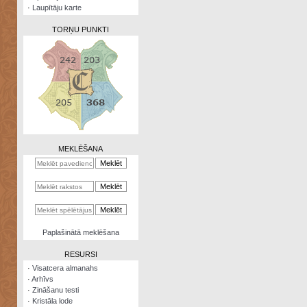
·
Laupītāju karte
TORŅU PUNKTI
Zināšanu
testi
Kristāla
lode
MEKLĒŠANA
Rūnu
komplekts
Galeonu
kalkulators
Nomētātās
Paplašinātā meklēšana
kārtis
RESURSI
·
Visatcera almanahs
·
Arhīvs
·
Zināšanu testi
·
Kristāla lode