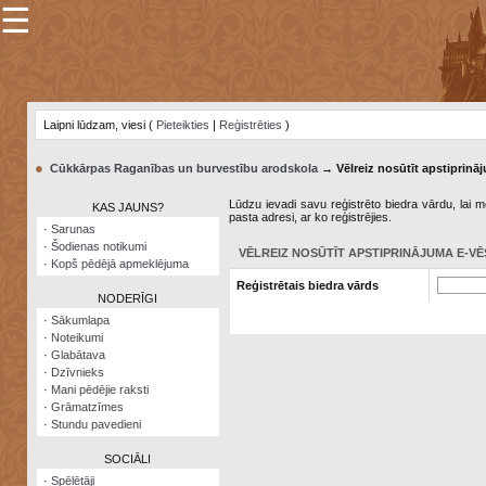
☰
×
Sarunu
pavediens
Laipni lūdzam, viesi (
Pieteikties
|
Reģistrēties
)
Manas
piezīmes
●
Cūkkārpas Raganības un burvestību arodskola
→ Vēlreiz nosūtīt apstiprināj
Grāmatzīmes
Lūdzu ievadi savu reģistrēto biedra vārdu, lai me
KAS JAUNS?
pasta adresi, ar ko reģistrējies.
Šodienas
·
Sarunas
notikumi
·
Šodienas notikumi
VĒLREIZ NOSŪTĪT APSTIPRINĀJUMA E-VĒ
·
Kopš pēdējā apmeklējuma
Laupītāju
Reģistrētais biedra vārds
karte
NODERĪGI
·
Sākumlapa
·
Noteikumi
Visatcera
·
Glabātava
almanahs
·
Dzīvnieks
·
Mani pēdējie raksti
Arhīvs
·
Grāmatzīmes
·
Stundu pavedieni
SOCIĀLI
·
Spēlētāji