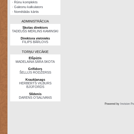
·
Rūnu komplekts
·
Galeonu kalkulators
·
Nomētātās kārtis
ADMINISTRĀCIJA
Skolas direktors
TADEUŠS MERLINS KAMINSKI
Direktora vietnieks
FILIPS BĀRLOVS
TORŅU VECĀKIE
Elšpūtis
MADELAINA SĀRA SKOTA
Grifidors
ŠELLIJS RODŽERSS
Kraukļanags
HERBERTS VILBURS
BJŪFORDS
Slīdenis
DARENS O’SALIVANS
Powered by
Invision P