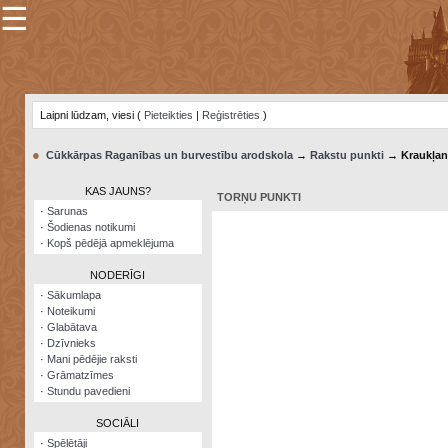
☰
×
Sarunu
pavediens
Laipni lūdzam, viesi (
Pieteikties
|
Reģistrēties
)
Manas
piezīmes
●
Cūkkārpas Raganības un burvestību arodskola
→
Rakstu punkti
→ Kraukļan
Grāmatzīmes
KAS JAUNS?
TORŅU PUNKTI
Šodienas
·
Sarunas
notikumi
·
Šodienas notikumi
·
Kopš pēdējā apmeklējuma
Laupītāju
karte
NODERĪGI
·
Sākumlapa
·
Noteikumi
Visatcera
·
Glabātava
almanahs
·
Dzīvnieks
·
Mani pēdējie raksti
Arhīvs
·
Grāmatzīmes
·
Stundu pavedieni
SOCIĀLI
·
Spēlētāji