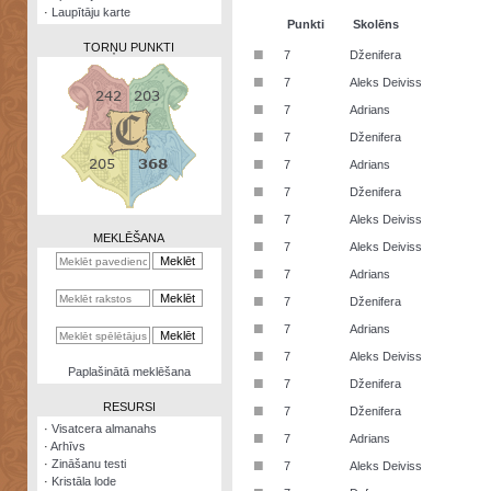
·
Laupītāju karte
Punkti
Skolēns
TORŅU PUNKTI
■
7
Dženifera
■
7
Aleks Deiviss
■
7
Adrians
■
7
Dženifera
Zināšanu
■
7
Adrians
testi
■
7
Dženifera
Kristāla
■
7
Aleks Deiviss
lode
MEKLĒŠANA
■
7
Aleks Deiviss
Rūnu
■
7
Adrians
komplekts
■
7
Dženifera
Galeonu
■
7
Adrians
kalkulators
■
7
Aleks Deiviss
Nomētātās
Paplašinātā meklēšana
■
kārtis
7
Dženifera
RESURSI
■
7
Dženifera
·
Visatcera almanahs
■
7
Adrians
·
Arhīvs
■
·
Zināšanu testi
7
Aleks Deiviss
·
Kristāla lode