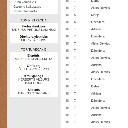
■
7
Dafne
·
Rūnu komplekts
·
Galeonu kalkulators
■
7
Aleks Deiviss
·
Nomētātās kārtis
■
5
Mērija
ADMINISTRĀCIJA
■
6
Dženifera
Skolas direktors
■
7
Adrians
TADEUŠS MERLINS KAMINSKI
■
7
Dženifera
Direktora vietnieks
FILIPS BĀRLOVS
■
7
Aleks Deiviss
TORŅU VECĀKIE
■
7
Dženifera
Elšpūtis
■
7
Aleks Deiviss
MADELAINA SĀRA SKOTA
■
7
Adrians
Grifidors
ŠELLIJS RODŽERSS
■
7
Aleks Deiviss
Kraukļanags
■
7
Dženifera
HERBERTS VILBURS
BJŪFORDS
■
7
Dafne
Slīdenis
■
DARENS O’SALIVANS
7
Adrians
■
7
Dženifera
■
7
Aleks Deiviss
■
7
Adrians
■
7
Aleks Deiviss