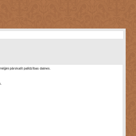
 mēģini pārskatīt palīdzības datnes.
s.