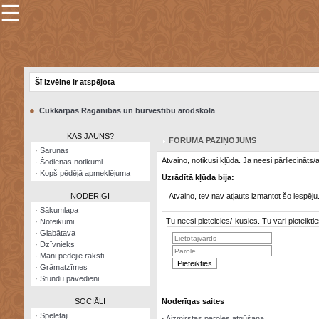
☰
×
Sarunu
pavediens
Šī izvēlne ir atspējota
Manas
piezīmes
●
Cūkkārpas Raganības un burvestību arodskola
Grāmatzīmes
KAS JAUNS?
FORUMA PAZIŅOJUMS
Šodienas
·
Sarunas
notikumi
Atvaino, notikusi kļūda. Ja neesi pārliecināts
·
Šodienas notikumi
·
Kopš pēdējā apmeklējuma
Uzrādītā kļūda bija:
Laupītāju
karte
NODERĪGI
Atvaino, tev nav atļauts izmantot šo iespēju
·
Sākumlapa
Tu neesi pieteicies/-kusies. Tu vari pieteik
·
Noteikumi
Visatcera
·
Glabātava
almanahs
·
Dzīvnieks
·
Mani pēdējie raksti
Arhīvs
·
Grāmatzīmes
·
Stundu pavedieni
SOCIĀLI
Noderīgas saites
·
Spēlētāji
·
Aizmirstas paroles atgūšana