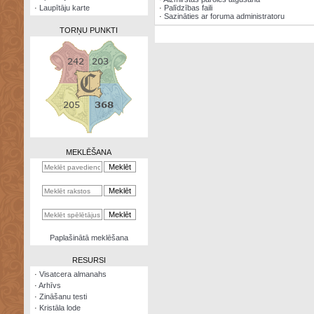
·
Laupītāju karte
·
Palīdzības faili
·
Sazināties ar foruma administratoru
TORŅU PUNKTI
Zināšanu
testi
Kristāla
lode
MEKLĒŠANA
Rūnu
komplekts
Galeonu
kalkulators
Nomētātās
Paplašinātā meklēšana
kārtis
RESURSI
·
Visatcera almanahs
·
Arhīvs
·
Zināšanu testi
·
Kristāla lode