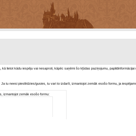
/a, kā lietot kādu iespēju vai nesaproti, kāpēc saņēmi šo kļūdas paziņojumu, papildinformācijai
. Ja tu neesi pieslēdzies/gusies, tu vari to izdarīt, izmantojot zemāk esošo formu, ja iespējam
ties, izmantojot zemāk esošo formu: