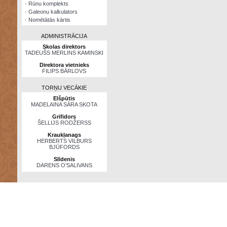
·
Rūnu komplekts
·
Galeonu kalkulators
·
Nomētātās kārtis
ADMINISTRĀCIJA
Skolas direktors
TADEUŠS MERLINS KAMINSKI
Direktora vietnieks
FILIPS BĀRLOVS
TORŅU VECĀKIE
Elšpūtis
MADELAINA SĀRA SKOTA
Grifidors
ŠELLIJS RODŽERSS
Kraukļanags
HERBERTS VILBURS
BJŪFORDS
Slīdenis
DARENS O’SALIVANS