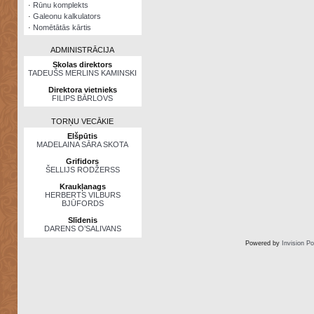
·
Rūnu komplekts
·
Galeonu kalkulators
·
Nomētātās kārtis
ADMINISTRĀCIJA
Skolas direktors
TADEUŠS MERLINS KAMINSKI
Direktora vietnieks
FILIPS BĀRLOVS
TORŅU VECĀKIE
Elšpūtis
MADELAINA SĀRA SKOTA
Grifidors
ŠELLIJS RODŽERSS
Kraukļanags
HERBERTS VILBURS
BJŪFORDS
Slīdenis
DARENS O’SALIVANS
Powered by
Invision P