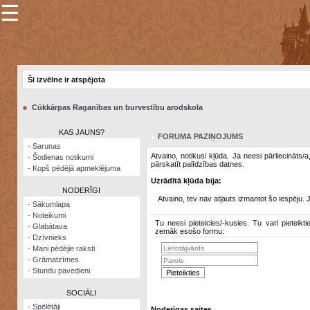
☰
×
Sarunu
pavediens
Šī izvēlne ir atspējota
Manas
piezīmes
●
Cūkkārpas Raganības un burvestību arodskola
Grāmatzīmes
KAS JAUNS?
FORUMA PAZIŅOJUMS
Šodienas
·
Sarunas
notikumi
Atvaino, notikusi kļūda. Ja neesi pārliecināts/
·
Šodienas notikumi
pārskatīt palīdzības datnes.
·
Kopš pēdējā apmeklējuma
Laupītāju
Uzrādītā kļūda bija:
karte
NODERĪGI
Atvaino, tev nav atļauts izmantot šo iespēju. 
·
Sākumlapa
·
Noteikumi
Visatcera
Tu neesi pieteicies/-kusies. Tu vari pieteikti
·
Glabātava
almanahs
zemāk esošo formu:
·
Dzīvnieks
·
Mani pēdējie raksti
Arhīvs
·
Grāmatzīmes
·
Stundu pavedieni
SOCIĀLI
·
Spēlētāji
Noderīgas saites