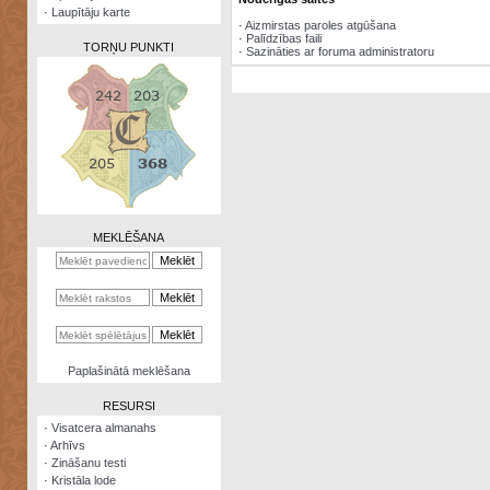
·
Laupītāju karte
·
Aizmirstas paroles atgūšana
·
Palīdzības faili
TORŅU PUNKTI
·
Sazināties ar foruma administratoru
Zināšanu
testi
Kristāla
lode
MEKLĒŠANA
Rūnu
komplekts
Galeonu
kalkulators
Nomētātās
Paplašinātā meklēšana
kārtis
RESURSI
·
Visatcera almanahs
·
Arhīvs
·
Zināšanu testi
·
Kristāla lode