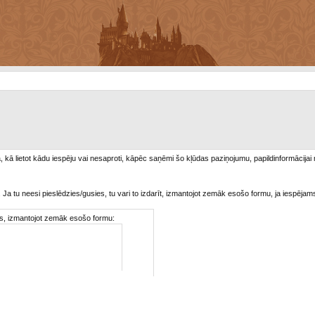
/a, kā lietot kādu iespēju vai nesaproti, kāpēc saņēmi šo kļūdas paziņojumu, papildinformācijai
. Ja tu neesi pieslēdzies/gusies, tu vari to izdarīt, izmantojot zemāk esošo formu, ja iespējam
ties, izmantojot zemāk esošo formu: