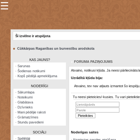
☰
×
Sarunu
pavediens
Šī izvēlne ir atspējota
Manas
piezīmes
●
Cūkkārpas Raganības un burvestību arodskola
Grāmatzīmes
KAS JAUNS?
FORUMA PAZIŅOJUMS
Šodienas
·
Sarunas
notikumi
Atvaino, notikusi kļūda. Ja neesi pārliecināts
·
Šodienas notikumi
·
Kopš pēdējā apmeklējuma
Uzrādītā kļūda bija:
Laupītāju
karte
NODERĪGI
Atvaino, tev nav atļauts izmantot šo iespēju
·
Sākumlapa
Tu neesi pieteicies/-kusies. Tu vari pieteik
·
Noteikumi
Visatcera
·
Glabātava
almanahs
·
Dzīvnieks
·
Mani pēdējie raksti
Arhīvs
·
Grāmatzīmes
·
Stundu pavedieni
SOCIĀLI
Noderīgas saites
·
Spēlētāji
·
Aizmirstas paroles atgūšana