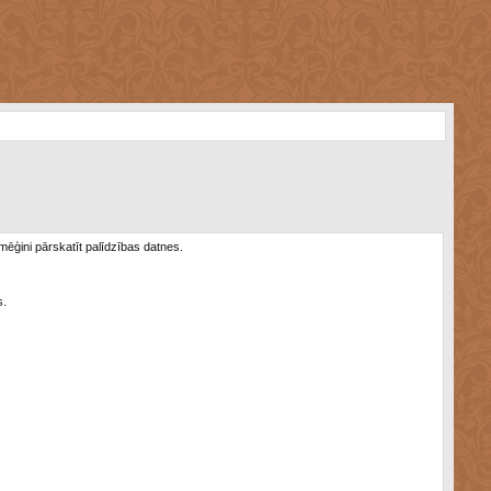
 mēģini pārskatīt palīdzības datnes.
s.