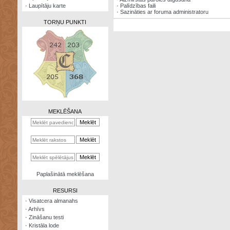
·
Laupītāju karte
·
Palīdzības faili
·
Sazināties ar foruma administratoru
TORŅU PUNKTI
Zināšanu
testi
Kristāla
lode
MEKLĒŠANA
Rūnu
komplekts
Galeonu
kalkulators
Nomētātās
Paplašinātā meklēšana
kārtis
RESURSI
·
Visatcera almanahs
·
Arhīvs
·
Zināšanu testi
·
Kristāla lode