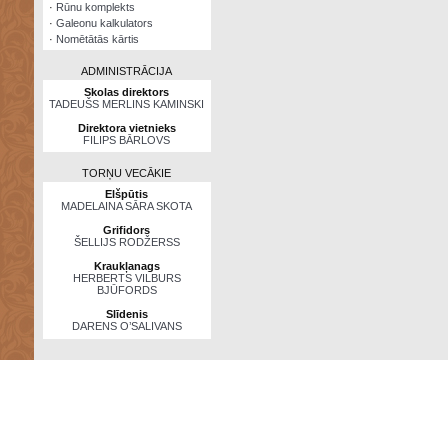
·
Rūnu komplekts
·
Galeonu kalkulators
·
Nomētātās kārtis
ADMINISTRĀCIJA
Skolas direktors
TADEUŠS MERLINS KAMINSKI
Direktora vietnieks
FILIPS BĀRLOVS
TORŅU VECĀKIE
Elšpūtis
MADELAINA SĀRA SKOTA
Grifidors
ŠELLIJS RODŽERSS
Kraukļanags
HERBERTS VILBURS
BJŪFORDS
Slīdenis
DARENS O’SALIVANS