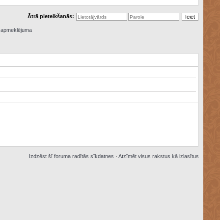
Ātrā pieteikšanās:
ā apmeklējuma
Izdzēst šī foruma radītās sīkdatnes
·
Atzīmēt visus rakstus kā izlasītus