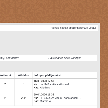
Vēlreiz nosūtīt apstiprinājuma e-vēstuli
ubuļu Kambaris”!
Rakstīšanas aklais randiņš!
Notikumi
Atbildes
Info par pēdējo rakstu
16.06.2020 17:59
»
2
6
Kur:
Palīgs tēla veidošanā
Kas:
Kristians
20.04.2026 19:35
»
44
229
Kur:
SKOLA: Mācību gada sadalīju...
Kas:
Misters Ā