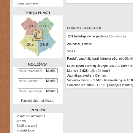
·
Laupītāju karte
TORŅU PUNKTI
FORUMA STATISTIKA
201 lietotāji aktīvi pēdējās 15 minūtēs
Zināšanu
200
viesi,
1
biedri
testi
Vinss
Kristāla
Parādīt Laupītāju karti, kārtojot pēc:
pēdējā kl
lode
MEKLĒŠANA
Mūsu biedri ir iesūtījuši kopā
585 192
rakstus
Mums ir
2 635
reģistrēti biedri
Rūnu
komplekts
Jaunākais biedrs ir
Deniss
Visvairāk biedru -
1 510
- tiešsaistē bijuši
10.
Šodienas iesūtītāju TOP 10
|
Kopējais iesūtīt
Galeonu
kalkulators
Nomētātās
Paplašinātā meklēšana
kārtis
RESURSI
·
Visatcera almanahs
·
Arhīvs
·
Zināšanu testi
·
Kristāla lode