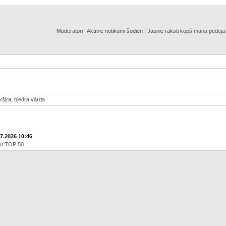
Moderatori
|
Aktīvie notikumi šodien
|
Jaunie raksti kopš mana pēdēj
ikšķa
,
biedra vārda
07.2026 10:46
āju TOP 50