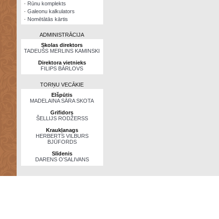
·
Rūnu komplekts
·
Galeonu kalkulators
·
Nomētātās kārtis
ADMINISTRĀCIJA
Skolas direktors
TADEUŠS MERLINS KAMINSKI
Direktora vietnieks
FILIPS BĀRLOVS
TORŅU VECĀKIE
Elšpūtis
MADELAINA SĀRA SKOTA
Grifidors
ŠELLIJS RODŽERSS
Kraukļanags
HERBERTS VILBURS
BJŪFORDS
Slīdenis
DARENS O’SALIVANS