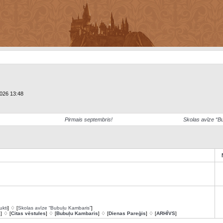
2026 13:48
Pirmais septembris!
Skolas avīze “B
ukti
] ♢ [
Skolas avīze “Bubuļu Kambaris”
]
s
] ♢ [
Citas vēstules
] ♢ [
Bubuļu Kambaris
] ♢ [
Dienas Pareģis
] ♢ [
ARHĪVS
]