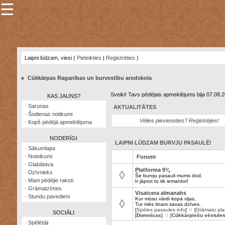
☰
×
Sarunu
pavediens
Laipni lūdzam, viesi (
Pieteikties
|
Reģistrēties
)
Manas
piezīmes
●
Cūkkārpas Raganības un burvestību arodskola
Grāmatzīmes
Sveiki! Tavs pēdējais apmeklējums bija 07.08.
KAS JAUNS?
Šodienas
·
Sarunas
AKTUALITĀTES
notikumi
·
Šodienas notikumi
Vēlies pievienoties? Reģistrējies!
·
Kopš pēdējā apmeklējuma
Laupītāju
karte
NODERĪGI
LAIPNI LŪDZAM BURVJU PASAULĒ!
·
Sākumlapa
·
Noteikumi
Forumi
Visatcera
·
Glabātava
almanahs
Platforma 9¾
◊
·
Dzīvnieks
Še burvju pasauli mums dod,
·
Mani pēdējie raksti
Ir jāprot to tik iemantot!
Arhīvs
·
Grāmatzīmes
Visatcera almanahs
·
Stundu pavedieni
Kur mūsu vārdi kopā vijas,
◊
Tur mēs tinam savas dzīves.
[
Spēles pasaules info
] ♢ [
Grāmatu pla
SOCIĀLI
[
Domnīcas
] ♢ [
Cūkkārpiešu vēstule
·
Spēlētāji