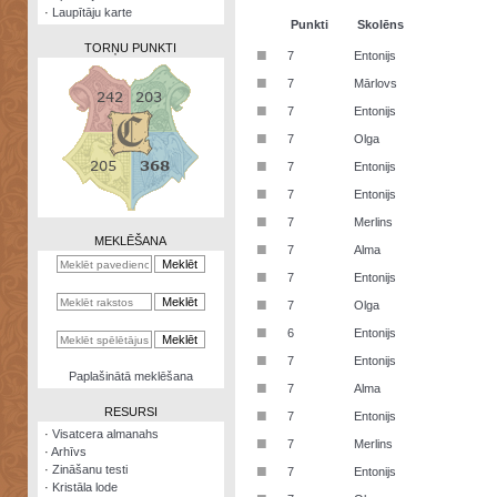
·
Laupītāju karte
Punkti
Skolēns
TORŅU PUNKTI
■
7
Entonijs
■
7
Mārlovs
■
7
Entonijs
■
7
Olga
Zināšanu
■
7
Entonijs
testi
■
7
Entonijs
Kristāla
■
7
Merlins
lode
MEKLĒŠANA
■
7
Alma
Rūnu
■
7
Entonijs
komplekts
■
7
Olga
Galeonu
■
6
Entonijs
kalkulators
■
7
Entonijs
Nomētātās
Paplašinātā meklēšana
■
kārtis
7
Alma
RESURSI
■
7
Entonijs
·
Visatcera almanahs
■
7
Merlins
·
Arhīvs
■
·
Zināšanu testi
7
Entonijs
·
Kristāla lode