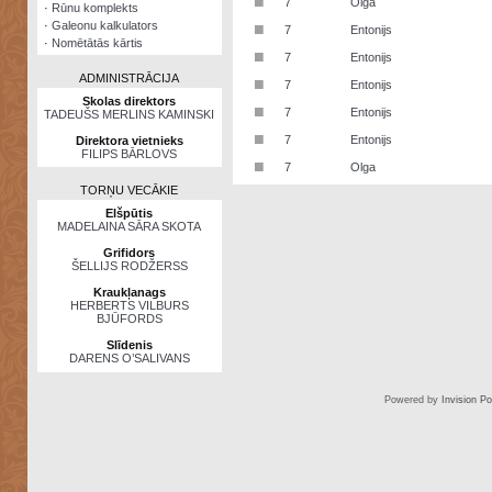
■
7
Olga
·
Rūnu komplekts
·
Galeonu kalkulators
■
7
Entonijs
·
Nomētātās kārtis
■
7
Entonijs
ADMINISTRĀCIJA
■
7
Entonijs
Skolas direktors
■
7
Entonijs
TADEUŠS MERLINS KAMINSKI
■
7
Entonijs
Direktora vietnieks
FILIPS BĀRLOVS
■
7
Olga
TORŅU VECĀKIE
Elšpūtis
MADELAINA SĀRA SKOTA
Grifidors
ŠELLIJS RODŽERSS
Kraukļanags
HERBERTS VILBURS
BJŪFORDS
Slīdenis
DARENS O’SALIVANS
Powered by
Invision P