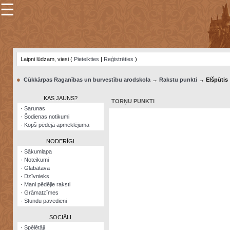
☰
×
Sarunu
pavediens
Laipni lūdzam, viesi (
Pieteikties
|
Reģistrēties
)
Manas
piezīmes
●
Cūkkārpas Raganības un burvestību arodskola
→
Rakstu punkti
→ Elšpūtis
Grāmatzīmes
KAS JAUNS?
TORŅU PUNKTI
Šodienas
·
Sarunas
notikumi
·
Šodienas notikumi
·
Kopš pēdējā apmeklējuma
Laupītāju
karte
NODERĪGI
·
Sākumlapa
·
Noteikumi
Visatcera
·
Glabātava
almanahs
·
Dzīvnieks
·
Mani pēdējie raksti
Arhīvs
·
Grāmatzīmes
·
Stundu pavedieni
SOCIĀLI
·
Spēlētāji