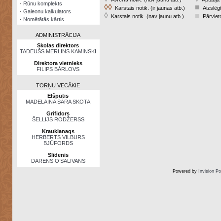
·
Rūnu komplekts
◊◊
■
Karstais notik. (ir jaunas atb.)
Aizslēgt
·
Galeonu kalkulators
◊
■
Karstais notik. (nav jaunu atb.)
Pārvieto
·
Nomētātās kārtis
ADMINISTRĀCIJA
Skolas direktors
TADEUŠS MERLINS KAMINSKI
Direktora vietnieks
FILIPS BĀRLOVS
TORŅU VECĀKIE
Elšpūtis
MADELAINA SĀRA SKOTA
Grifidors
ŠELLIJS RODŽERSS
Kraukļanags
HERBERTS VILBURS
BJŪFORDS
Slīdenis
DARENS O’SALIVANS
Powered by
Invision P