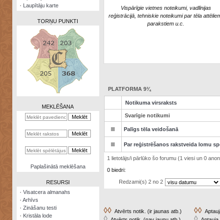
·
Laupītāju karte
Vispārīgie vietnes noteikumi, vadlīnijas
reģistrācijā, tehniskie noteikumi par tēla attēlie
TORŅU PUNKTI
parakstiem u.c.
Zināšanu
testi
PLATFORMA 9¾
Kristāla
lode
Notikuma virsraksts
MEKLĒŠANA
Svarīgie notikumi
Rūnu
komplekts
■
Palīgs tēla veidošanā
Galeonu
■
Par reģistrēšanos rakstveida lomu sp
kalkulators
1 lietotājs/i pārlūko šo forumu (1 viesi un 0 anonī
Nomētātās
Paplašinātā meklēšana
0 biedri:
kārtis
Redzami(s) 2 no 2
RESURSI
·
Visatcera almanahs
·
Arhīvs
·
Zināšanu testi
◊◊
◊◊
Atvērts notik. (ir jaunas atb.)
Aptauja
·
Kristāla lode
◊
◊
Atvērts notik. (nav jaunu atb.)
Aptauja 