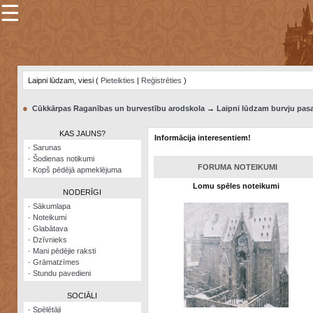
☰
×
Sarunu
pavediens
Laipni lūdzam, viesi (
Pieteikties
|
Reģistrēties
)
Manas
piezīmes
●
Cūkkārpas Raganības un burvestību arodskola
→
Laipni lūdzam burvju pasa
Grāmatzīmes
KAS JAUNS?
Informācija interesentiem!
Šodienas
·
Sarunas
notikumi
·
Šodienas notikumi
FORUMA NOTEIKUMI
·
Kopš pēdējā apmeklējuma
Laupītāju
Lomu spēles noteikumi
karte
NODERĪGI
·
Sākumlapa
·
Noteikumi
Visatcera
·
Glabātava
almanahs
·
Dzīvnieks
·
Mani pēdējie raksti
Arhīvs
·
Grāmatzīmes
·
Stundu pavedieni
SOCIĀLI
·
Spēlētāji