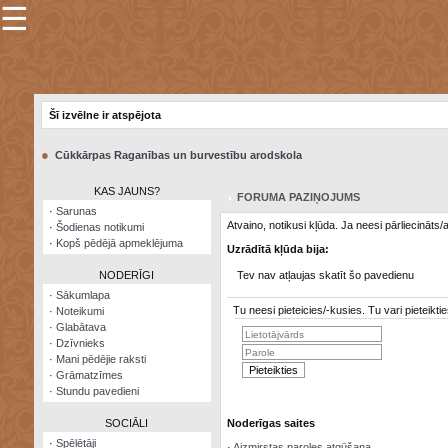
☰
×
Sarunu
pavediens
Šī izvēlne ir atspējota
Manas
piezīmes
●
Cūkkārpas Raganības un burvestību arodskola
Grāmatzīmes
KAS JAUNS?
FORUMA PAZIŅOJUMS
Šodienas
·
Sarunas
notikumi
Atvaino, notikusi kļūda. Ja neesi pārliecināts
·
Šodienas notikumi
·
Kopš pēdējā apmeklējuma
Uzrādītā kļūda bija:
Laupītāju
karte
NODERĪGI
Tev nav atļaujas skatīt šo pavedienu
·
Sākumlapa
Tu neesi pieteicies/-kusies. Tu vari pieteik
·
Noteikumi
Visatcera
·
Glabātava
almanahs
·
Dzīvnieks
·
Mani pēdējie raksti
Arhīvs
·
Grāmatzīmes
·
Stundu pavedieni
SOCIĀLI
Noderīgas saites
·
Spēlētāji
·
Aizmirstas paroles atgūšana