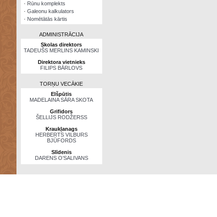
·
Rūnu komplekts
·
Galeonu kalkulators
·
Nomētātās kārtis
ADMINISTRĀCIJA
Skolas direktors
TADEUŠS MERLINS KAMINSKI
Direktora vietnieks
FILIPS BĀRLOVS
TORŅU VECĀKIE
Elšpūtis
MADELAINA SĀRA SKOTA
Grifidors
ŠELLIJS RODŽERSS
Kraukļanags
HERBERTS VILBURS
BJŪFORDS
Slīdenis
DARENS O’SALIVANS