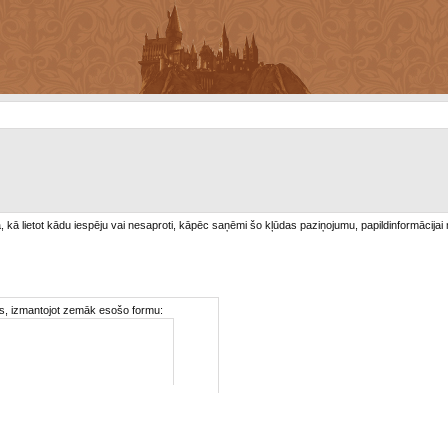
/a, kā lietot kādu iespēju vai nesaproti, kāpēc saņēmi šo kļūdas paziņojumu, papildinformācijai
ties, izmantojot zemāk esošo formu: