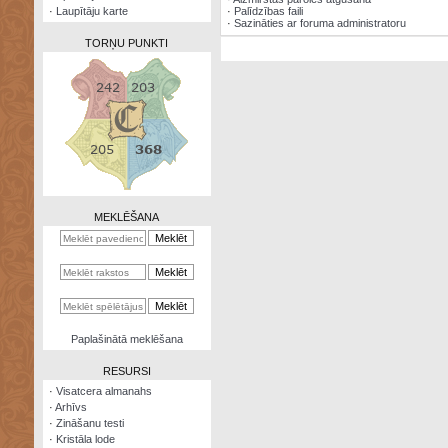
·
Laupītāju karte
·
Palīdzības faili
·
Sazināties ar foruma administratoru
TORŅU PUNKTI
Zināšanu
testi
Kristāla
lode
MEKLĒŠANA
Rūnu
komplekts
Galeonu
kalkulators
Nomētātās
Paplašinātā meklēšana
kārtis
RESURSI
·
Visatcera almanahs
·
Arhīvs
·
Zināšanu testi
·
Kristāla lode