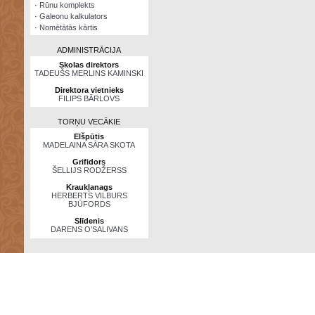
·
Rūnu komplekts
·
Galeonu kalkulators
·
Nomētātās kārtis
ADMINISTRĀCIJA
Skolas direktors
TADEUŠS MERLINS KAMINSKI
Direktora vietnieks
FILIPS BĀRLOVS
TORŅU VECĀKIE
Elšpūtis
MADELAINA SĀRA SKOTA
Grifidors
ŠELLIJS RODŽERSS
Kraukļanags
HERBERTS VILBURS
BJŪFORDS
Slīdenis
DARENS O’SALIVANS