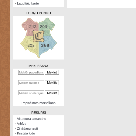
·
Laupītāju karte
TORŅU PUNKTI
Zināšanu
testi
Kristāla
lode
MEKLĒŠANA
Rūnu
komplekts
Galeonu
kalkulators
Nomētātās
Paplašinātā meklēšana
kārtis
RESURSI
·
Visatcera almanahs
·
Arhīvs
·
Zināšanu testi
·
Kristāla lode