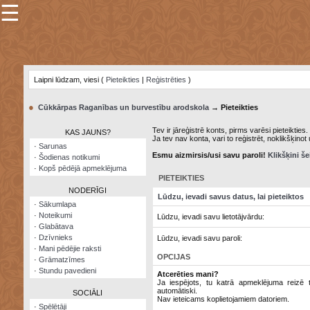
☰
×
Sarunu
pavediens
Laipni lūdzam, viesi (
Pieteikties
|
Reģistrēties
)
Manas
piezīmes
●
Cūkkārpas Raganības un burvestību arodskola
→ Pieteikties
Grāmatzīmes
Tev ir jāreģistrē konts, pirms varēsi pieteikties.
KAS JAUNS?
Ja tev nav konta, vari to reģistrēt, noklikšķinot
Šodienas
·
Sarunas
notikumi
Esmu aizmirsis/usi savu paroli!
Klikšķini še
·
Šodienas notikumi
·
Kopš pēdējā apmeklējuma
Laupītāju
PIETEIKTIES
karte
NODERĪGI
Lūdzu, ievadi savus datus, lai pieteiktos
·
Sākumlapa
·
Noteikumi
Lūdzu, ievadi savu lietotājvārdu:
Visatcera
·
Glabātava
almanahs
·
Dzīvnieks
Lūdzu, ievadi savu paroli:
·
Mani pēdējie raksti
Arhīvs
OPCIJAS
·
Grāmatzīmes
·
Stundu pavedieni
Atcerēties mani?
Ja iespējots, tu katrā apmeklējuma reizē ti
automātiski.
SOCIĀLI
Nav ieteicams koplietojamiem datoriem.
·
Spēlētāji