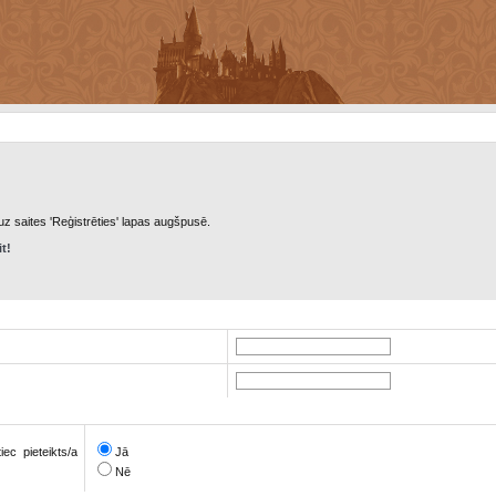
 uz saites 'Reģistrēties' lapas augšpusē.
it!
ec pieteikts/a
Jā
Nē