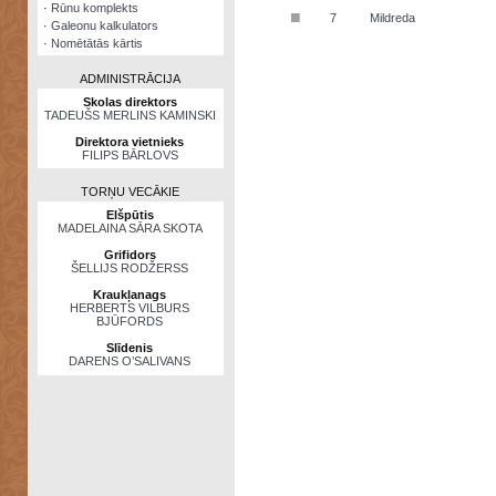
·
Rūnu komplekts
■
7
Mildreda
·
Galeonu kalkulators
·
Nomētātās kārtis
ADMINISTRĀCIJA
Skolas direktors
TADEUŠS MERLINS KAMINSKI
Direktora vietnieks
FILIPS BĀRLOVS
TORŅU VECĀKIE
Elšpūtis
MADELAINA SĀRA SKOTA
Grifidors
ŠELLIJS RODŽERSS
Kraukļanags
HERBERTS VILBURS
BJŪFORDS
Slīdenis
DARENS O’SALIVANS