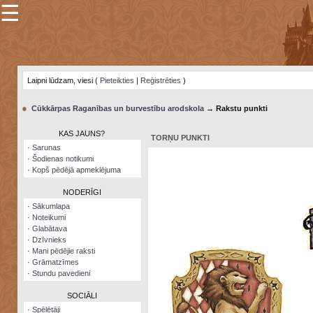
☰
×
Sarunu
pavediens
Laipni lūdzam, viesi (
Pieteikties
|
Reģistrēties
)
Manas
piezīmes
●
Cūkkārpas Raganības un burvestību arodskola
→ Rakstu punkti
Grāmatzīmes
KAS JAUNS?
TORŅU PUNKTI
Šodienas
·
Sarunas
notikumi
·
Šodienas notikumi
·
Kopš pēdējā apmeklējuma
Laupītāju
karte
NODERĪGI
·
Sākumlapa
·
Noteikumi
Visatcera
·
Glabātava
almanahs
·
Dzīvnieks
·
Mani pēdējie raksti
Arhīvs
·
Grāmatzīmes
·
Stundu pavedieni
SOCIĀLI
·
Spēlētāji