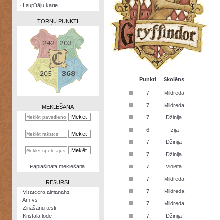
·
Laupītāju karte
TORŅU PUNKTI
Zināšanu
testi
Punkti
Skolēns
■
7
Mildreda
Kristāla
lode
■
7
Mildreda
MEKLĒŠANA
■
7
Džinija
Rūnu
komplekts
■
6
Izija
■
Galeonu
7
Džinija
kalkulators
■
7
Džinija
Nomētātās
■
Paplašinātā meklēšana
7
Violeta
kārtis
■
7
Mildreda
RESURSI
■
7
Mildreda
·
Visatcera almanahs
·
Arhīvs
■
7
Mildreda
·
Zināšanu testi
■
·
Kristāla lode
7
Džinija