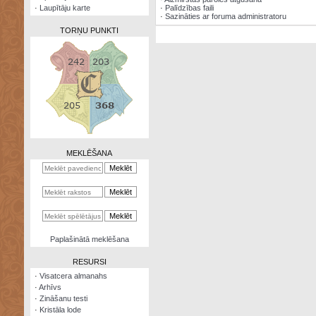
·
Laupītāju karte
·
Palīdzības faili
·
Sazināties ar foruma administratoru
TORŅU PUNKTI
Zināšanu
testi
Kristāla
lode
MEKLĒŠANA
Rūnu
komplekts
Galeonu
kalkulators
Nomētātās
Paplašinātā meklēšana
kārtis
RESURSI
·
Visatcera almanahs
·
Arhīvs
·
Zināšanu testi
·
Kristāla lode