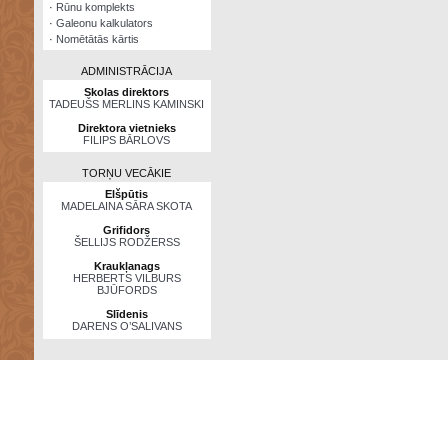
·
Rūnu komplekts
·
Galeonu kalkulators
·
Nomētātās kārtis
ADMINISTRĀCIJA
Skolas direktors
TADEUŠS MERLINS KAMINSKI
Direktora vietnieks
FILIPS BĀRLOVS
TORŅU VECĀKIE
Elšpūtis
MADELAINA SĀRA SKOTA
Grifidors
ŠELLIJS RODŽERSS
Kraukļanags
HERBERTS VILBURS
BJŪFORDS
Slīdenis
DARENS O’SALIVANS