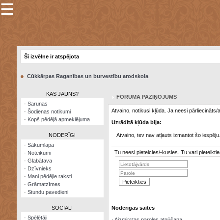
☰
×
Sarunu
pavediens
Šī izvēlne ir atspējota
Manas
piezīmes
●
Cūkkārpas Raganības un burvestību arodskola
Grāmatzīmes
KAS JAUNS?
FORUMA PAZIŅOJUMS
Šodienas
·
Sarunas
notikumi
Atvaino, notikusi kļūda. Ja neesi pārliecināts
·
Šodienas notikumi
·
Kopš pēdējā apmeklējuma
Uzrādītā kļūda bija:
Laupītāju
karte
NODERĪGI
Atvaino, tev nav atļauts izmantot šo iespēju
·
Sākumlapa
Tu neesi pieteicies/-kusies. Tu vari pieteik
·
Noteikumi
Visatcera
·
Glabātava
almanahs
·
Dzīvnieks
·
Mani pēdējie raksti
Arhīvs
·
Grāmatzīmes
·
Stundu pavedieni
SOCIĀLI
Noderīgas saites
·
Spēlētāji
·
Aizmirstas paroles atgūšana