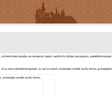
/a, kā lietot kādu iespēju vai nesaproti, kāpēc saņēmi šo kļūdas paziņojumu, papildinformācijai
. Ja tu neesi pieslēdzies/gusies, tu vari to izdarīt, izmantojot zemāk esošo formu, ja iespējam
ties, izmantojot zemāk esošo formu: