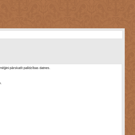
 mēģini pārskatīt palīdzības datnes.
s.