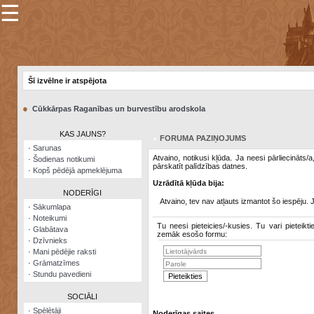
☰
×
Sarunu
pavediens
Šī izvēlne ir atspējota
Manas
piezīmes
●
Cūkkārpas Raganības un burvestību arodskola
Grāmatzīmes
KAS JAUNS?
FORUMA PAZIŅOJUMS
Šodienas
·
Sarunas
notikumi
Atvaino, notikusi kļūda. Ja neesi pārliecināts/
·
Šodienas notikumi
pārskatīt palīdzības datnes.
·
Kopš pēdējā apmeklējuma
Laupītāju
Uzrādītā kļūda bija:
karte
NODERĪGI
Atvaino, tev nav atļauts izmantot šo iespēju. 
·
Sākumlapa
·
Noteikumi
Visatcera
Tu neesi pieteicies/-kusies. Tu vari pieteikti
·
Glabātava
almanahs
zemāk esošo formu:
·
Dzīvnieks
·
Mani pēdējie raksti
Arhīvs
·
Grāmatzīmes
·
Stundu pavedieni
SOCIĀLI
·
Spēlētāji
Noderīgas saites