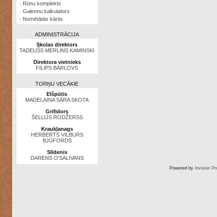
·
Rūnu komplekts
·
Galeonu kalkulators
·
Nomētātās kārtis
ADMINISTRĀCIJA
Skolas direktors
TADEUŠS MERLINS KAMINSKI
Direktora vietnieks
FILIPS BĀRLOVS
TORŅU VECĀKIE
Elšpūtis
MADELAINA SĀRA SKOTA
Grifidors
ŠELLIJS RODŽERSS
Kraukļanags
HERBERTS VILBURS
BJŪFORDS
Slīdenis
DARENS O’SALIVANS
Powered by
Invision P