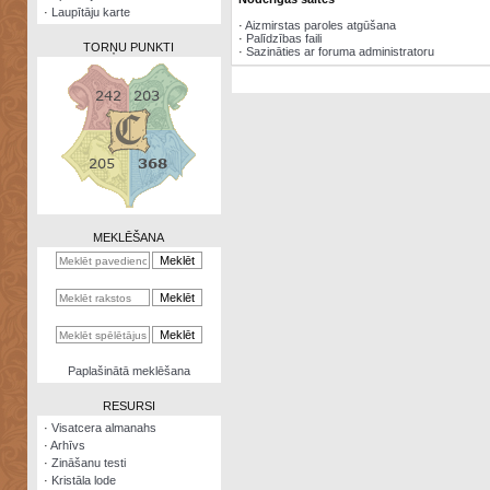
·
Laupītāju karte
·
Aizmirstas paroles atgūšana
·
Palīdzības faili
TORŅU PUNKTI
·
Sazināties ar foruma administratoru
Zināšanu
testi
Kristāla
lode
MEKLĒŠANA
Rūnu
komplekts
Galeonu
kalkulators
Nomētātās
Paplašinātā meklēšana
kārtis
RESURSI
·
Visatcera almanahs
·
Arhīvs
·
Zināšanu testi
·
Kristāla lode