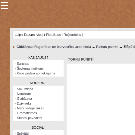
☰
×
Sarunu
pavediens
Laipni lūdzam, viesi (
Pieteikties
|
Reģistrēties
)
Manas
piezīmes
●
Cūkkārpas Raganības un burvestību arodskola
→
Rakstu punkti
→ Elšpūti
Grāmatzīmes
KAS JAUNS?
TORŅU PUNKTI
Šodienas
·
Sarunas
notikumi
·
Šodienas notikumi
·
Kopš pēdējā apmeklējuma
Laupītāju
karte
NODERĪGI
·
Sākumlapa
·
Noteikumi
Visatcera
·
Glabātava
almanahs
·
Dzīvnieks
·
Mani pēdējie raksti
Arhīvs
·
Grāmatzīmes
·
Stundu pavedieni
SOCIĀLI
·
Spēlētāji