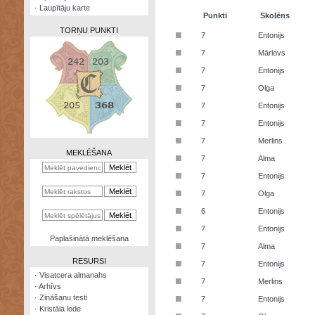
·
Laupītāju karte
Punkti
Skolēns
TORŅU PUNKTI
■
7
Entonijs
■
7
Mārlovs
■
7
Entonijs
■
7
Olga
Zināšanu
■
7
Entonijs
testi
■
7
Entonijs
Kristāla
■
7
Merlins
lode
MEKLĒŠANA
■
7
Alma
Rūnu
■
7
Entonijs
komplekts
■
7
Olga
Galeonu
■
6
Entonijs
kalkulators
■
7
Entonijs
Nomētātās
Paplašinātā meklēšana
■
kārtis
7
Alma
RESURSI
■
7
Entonijs
·
Visatcera almanahs
■
7
Merlins
·
Arhīvs
■
·
Zināšanu testi
7
Entonijs
·
Kristāla lode