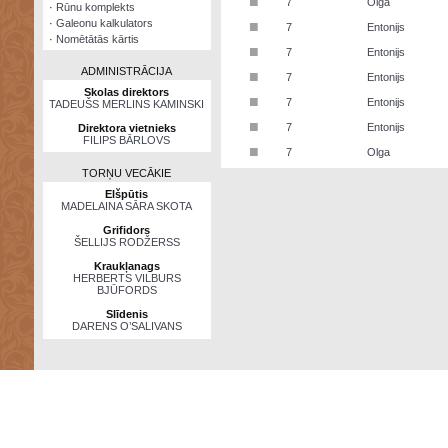
■
7
Olga
·
Rūnu komplekts
·
Galeonu kalkulators
■
7
Entonijs
·
Nomētātās kārtis
■
7
Entonijs
ADMINISTRĀCIJA
■
7
Entonijs
Skolas direktors
■
7
Entonijs
TADEUŠS MERLINS KAMINSKI
■
7
Entonijs
Direktora vietnieks
FILIPS BĀRLOVS
■
7
Olga
TORŅU VECĀKIE
Elšpūtis
MADELAINA SĀRA SKOTA
Grifidors
ŠELLIJS RODŽERSS
Kraukļanags
HERBERTS VILBURS
BJŪFORDS
Slīdenis
DARENS O’SALIVANS