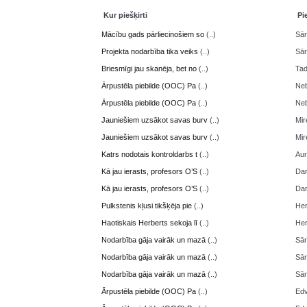
Kur piešķirti
Pi
Mācību gads pārliecinošiem so
(..)
Sā
Projekta nodarbība tika veiks
(..)
Sā
Briesmīgi jau skanēja, bet no
(..)
Ta
Ārpustēla piebilde (OOC) Pa
(..)
Neb
Ārpustēla piebilde (OOC) Pa
(..)
Neb
Jauniešiem uzsākot savas burv
(..)
Mir
Jauniešiem uzsākot savas burv
(..)
Mir
Katrs nodotais kontroldarbs t
(..)
Aur
Kā jau ierasts, profesors O’S
(..)
Da
Kā jau ierasts, profesors O’S
(..)
Da
Pulkstenis kļusi tikšķēja pie
(..)
Her
Haotiskais Herberts sekoja lī
(..)
Her
Nodarbība gāja vairāk un mazā
(..)
Sā
Nodarbība gāja vairāk un mazā
(..)
Sā
Nodarbība gāja vairāk un mazā
(..)
Sā
Ārpustēla piebilde (OOC) Pa
(..)
Edv