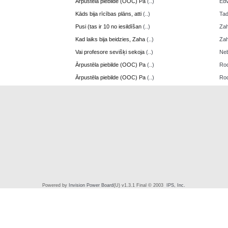
Ārpustēla piebilde (OOC) Pa
(..)
Edv
Kāds bija rīcības plāns, atti
(..)
Ta
Pusi (tas ir 10 no iesildīšan
(..)
Zah
Kad laiks bija beidzies, Zaha
(..)
Zah
Vai profesore sevišķi sekoja
(..)
Neb
Ārpustēla piebilde (OOC) Pa
(..)
Ro
Ārpustēla piebilde (OOC) Pa
(..)
Ro
Powered by
Invision Power Board
(U) v1.3.1 Final © 2003
IPS, Inc.