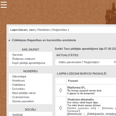
☰
×
Sarunu
pavediens
Laipni lūdzam, viesi (
Pieteikties
|
Reģistrēties
)
Manas
piezīmes
●
Cūkkārpas Raganības un burvestību arodskola
Grāmatzīmes
Sveiki! Tavs pēdējais apmeklējums bija 07.08.20
KAS JAUNS?
Šodienas
·
Sarunas
AKTUALITĀTES
notikumi
·
Šodienas notikumi
Vēlies pievienoties? Reģistrējies!
P
·
Kopš pēdējā apmeklējuma
Laupītāju
karte
NODERĪGI
LAIPNI LŪDZAM BURVJU PASAULĒ!
·
Sākumlapa
·
Noteikumi
Forumi
Visatcera
·
Glabātava
almanahs
Platforma 9¾
◊
·
Dzīvnieks
Še burvju pasauli mums dod,
·
Mani pēdējie raksti
Ir jāprot to tik iemantot!
Arhīvs
·
Grāmatzīmes
Visatcera almanahs
·
Stundu pavedieni
Kur mūsu vārdi kopā vijas,
Tur mēs tinam savas dzīves.
◊
[
Spēles pasaules info
] ♢ [
Grāmatu p
SOCIĀLI
Kambaris”
]
[
Domnīcas
] ♢ [
Cūkkārpiešu vēstule
·
Spēlētāji