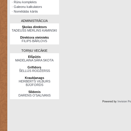
·
Rūnu komplekts
·
Galeonu kalkulators
·
Nomētātās kārtis
ADMINISTRĀCIJA
Skolas direktors
TADEUŠS MERLINS KAMINSKI
Direktora vietnieks
FILIPS BĀRLOVS
TORŅU VECĀKIE
Elšpūtis
MADELAINA SĀRA SKOTA
Grifidors
ŠELLIJS RODŽERSS
Kraukļanags
HERBERTS VILBURS
BJŪFORDS
Slīdenis
DARENS O’SALIVANS
Powered by
Invision P