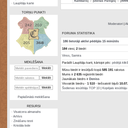
Kambaris
] ♢ [
Dienas Pareģis
] ♢ [
ARH
·
Laupītāju karte
TORŅU PUNKTI
Moderatori
|
Ak
FORUMA STATISTIKA
Zināšanu
186 lietotāji aktīvi pēdējās 15 minūtēs
testi
184
viesi,
2
biedri
Kristāla
Vinss
,
Samira
lode
MEKLĒŠANA
Parādīt Laupītāju karti, kārtojot pēc:
pēdējā klik
Rūnu
Mūsu biedri ir iesūtījuši kopā
585 191
rakstus
komplekts
Mums ir
2 635
reģistrēti biedri
Jaunākais biedrs ir
Deniss
Galeonu
Visvairāk biedru -
1 510
- tiešsaistē bijuši
10.07
kalkulators
Šodienas iesūtītāju TOP 10
|
Kopējais iesūtītāj
Nomētātās
Paplašinātā meklēšana
kārtis
RESURSI
·
Visatcera almanahs
·
Arhīvs
·
Zināšanu testi
·
Kristāla lode