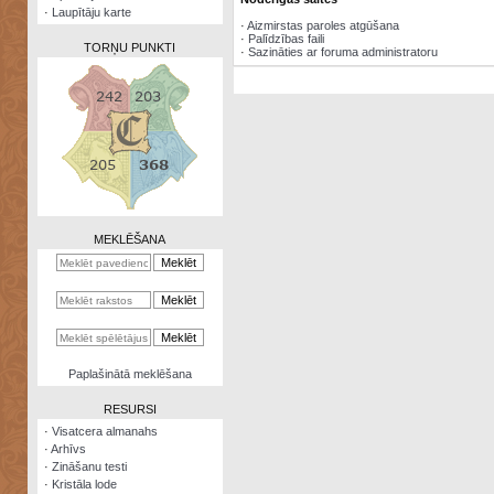
·
Laupītāju karte
·
Aizmirstas paroles atgūšana
·
Palīdzības faili
TORŅU PUNKTI
·
Sazināties ar foruma administratoru
Zināšanu
testi
Kristāla
lode
MEKLĒŠANA
Rūnu
komplekts
Galeonu
kalkulators
Nomētātās
Paplašinātā meklēšana
kārtis
RESURSI
·
Visatcera almanahs
·
Arhīvs
·
Zināšanu testi
·
Kristāla lode