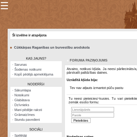
☰
×
Sarunu
pavediens
Šī izvēlne ir atspējota
Manas
piezīmes
●
Cūkkārpas Raganības un burvestību arodskola
Grāmatzīmes
KAS JAUNS?
FORUMA PAZIŅOJUMS
Šodienas
·
Sarunas
notikumi
Atvaino, notikusi kļūda. Ja neesi pārliecināts/
·
Šodienas notikumi
pārskatīt palīdzības datnes.
·
Kopš pēdējā apmeklējuma
Laupītāju
Uzrādītā kļūda bija:
karte
NODERĪGI
Tev nav atļauts izmantot pūču pastu
·
Sākumlapa
·
Noteikumi
Visatcera
Tu neesi pieteicies/-kusies. Tu vari pieteikti
·
Glabātava
almanahs
zemāk esošo formu:
·
Dzīvnieks
·
Mani pēdējie raksti
Arhīvs
·
Grāmatzīmes
·
Stundu pavedieni
SOCIĀLI
·
Spēlētāji
Noderīgas saites