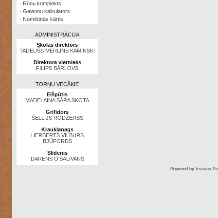
·
Rūnu komplekts
·
Galeonu kalkulators
·
Nomētātās kārtis
ADMINISTRĀCIJA
Skolas direktors
TADEUŠS MERLINS KAMINSKI
Direktora vietnieks
FILIPS BĀRLOVS
TORŅU VECĀKIE
Elšpūtis
MADELAINA SĀRA SKOTA
Grifidors
ŠELLIJS RODŽERSS
Kraukļanags
HERBERTS VILBURS
BJŪFORDS
Slīdenis
DARENS O’SALIVANS
Powered by
Invision P