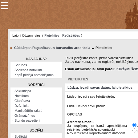
☰
×
Sarunu
pavediens
Laipni lūdzam, viesi (
Pieteikties
|
Reģistrēties
)
Manas
piezīmes
●
Cūkkārpas Raganības un burvestību arodskola
→ Pieteikties
Grāmatzīmes
Tev ir jāreģistrē konts, pirms varēsi pieteikties.
KAS JAUNS?
Ja tev nav konta, vari to reģistrēt, noklikšķinot u
Šodienas
·
Sarunas
notikumi
Esmu aizmirsis/usi savu paroli!
Klikšķini šeit
·
Šodienas notikumi
·
Kopš pēdējā apmeklējuma
Laupītāju
PIETEIKTIES
karte
NODERĪGI
Lūdzu, ievadi savus datus, lai pieteiktos
·
Sākumlapa
·
Noteikumi
Lūdzu, ievadi savu lietotājvārdu:
Visatcera
·
Glabātava
almanahs
·
Dzīvnieks
Lūdzu, ievadi savu paroli:
·
Mani pēdējie raksti
Arhīvs
OPCIJAS
·
Grāmatzīmes
·
Stundu pavedieni
Atcerēties mani?
Ja iespējots, tu katrā apmeklējuma
reizē tiec pieteikts/a automātiski.
SOCIĀLI
Nav ieteicams koplietojamiem datoriem.
·
Spēlētāji