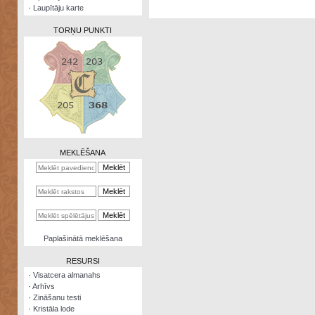
·
Laupītāju karte
TORŅU PUNKTI
Zināšanu
testi
Kristāla
lode
MEKLĒŠANA
Rūnu
komplekts
Galeonu
kalkulators
Nomētātās
Paplašinātā meklēšana
kārtis
RESURSI
·
Visatcera almanahs
·
Arhīvs
·
Zināšanu testi
·
Kristāla lode