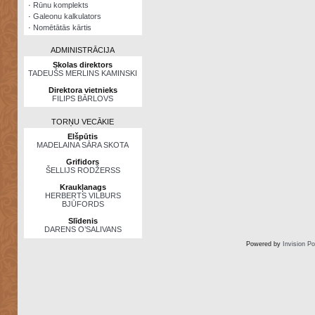
·
Rūnu komplekts
·
Galeonu kalkulators
·
Nomētātās kārtis
ADMINISTRĀCIJA
Skolas direktors
TADEUŠS MERLINS KAMINSKI
Direktora vietnieks
FILIPS BĀRLOVS
TORŅU VECĀKIE
Elšpūtis
MADELAINA SĀRA SKOTA
Grifidors
ŠELLIJS RODŽERSS
Kraukļanags
HERBERTS VILBURS
BJŪFORDS
Slīdenis
DARENS O’SALIVANS
Powered by
Invision P