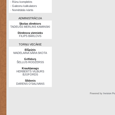
·
Rūnu komplekts
·
Galeonu kalkulators
·
Nomētātās kārtis
ADMINISTRĀCIJA
Skolas direktors
TADEUŠS MERLINS KAMINSKI
Direktora vietnieks
FILIPS BĀRLOVS
TORŅU VECĀKIE
Elšpūtis
MADELAINA SĀRA SKOTA
Grifidors
ŠELLIJS RODŽERSS
Kraukļanags
HERBERTS VILBURS
BJŪFORDS
Slīdenis
DARENS O’SALIVANS
Powered by
Invision P