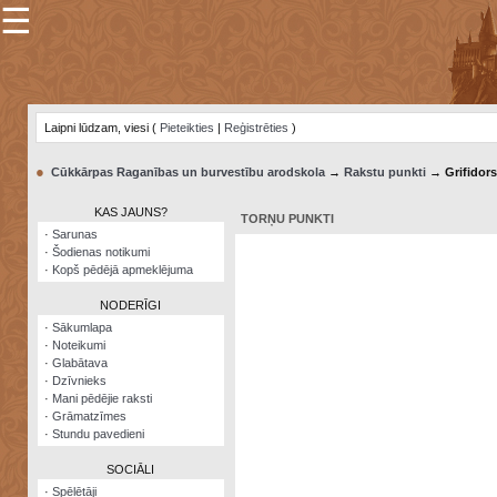
☰
×
Sarunu
pavediens
Laipni lūdzam, viesi (
Pieteikties
|
Reģistrēties
)
Manas
piezīmes
●
Cūkkārpas Raganības un burvestību arodskola
→
Rakstu punkti
→ Grifidors
Grāmatzīmes
KAS JAUNS?
TORŅU PUNKTI
Šodienas
·
Sarunas
notikumi
·
Šodienas notikumi
·
Kopš pēdējā apmeklējuma
Laupītāju
karte
NODERĪGI
·
Sākumlapa
·
Noteikumi
Visatcera
·
Glabātava
almanahs
·
Dzīvnieks
·
Mani pēdējie raksti
Arhīvs
·
Grāmatzīmes
·
Stundu pavedieni
SOCIĀLI
·
Spēlētāji