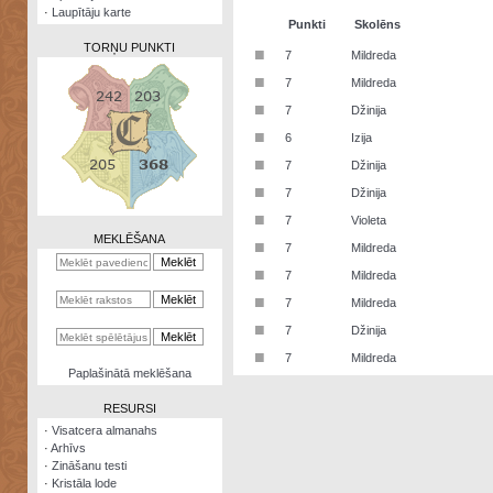
·
Laupītāju karte
Punkti
Skolēns
TORŅU PUNKTI
■
7
Mildreda
■
7
Mildreda
■
7
Džinija
■
6
Izija
Zināšanu
■
7
Džinija
testi
■
7
Džinija
Kristāla
■
7
Violeta
lode
MEKLĒŠANA
■
7
Mildreda
Rūnu
■
7
Mildreda
komplekts
■
7
Mildreda
Galeonu
■
7
Džinija
kalkulators
■
7
Mildreda
Nomētātās
Paplašinātā meklēšana
kārtis
RESURSI
·
Visatcera almanahs
·
Arhīvs
·
Zināšanu testi
·
Kristāla lode