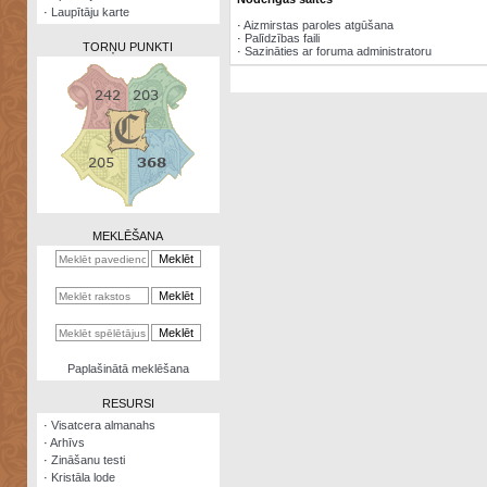
·
Laupītāju karte
·
Aizmirstas paroles atgūšana
·
Palīdzības faili
TORŅU PUNKTI
·
Sazināties ar foruma administratoru
Zināšanu
testi
Kristāla
lode
MEKLĒŠANA
Rūnu
komplekts
Galeonu
kalkulators
Nomētātās
Paplašinātā meklēšana
kārtis
RESURSI
·
Visatcera almanahs
·
Arhīvs
·
Zināšanu testi
·
Kristāla lode