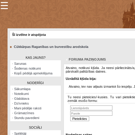
☰
×
Sarunu
pavediens
Šī izvēlne ir atspējota
Manas
piezīmes
●
Cūkkārpas Raganības un burvestību arodskola
Grāmatzīmes
KAS JAUNS?
FORUMA PAZIŅOJUMS
Šodienas
·
Sarunas
notikumi
Atvaino, notikusi kļūda. Ja neesi pārliecināts/
·
Šodienas notikumi
pārskatīt palīdzības datnes.
·
Kopš pēdējā apmeklējuma
Laupītāju
Uzrādītā kļūda bija:
karte
NODERĪGI
Atvaino, tev nav atļauts izmantot šo iespēju. 
·
Sākumlapa
·
Noteikumi
Visatcera
Tu neesi pieteicies/-kusies. Tu vari pieteikti
·
Glabātava
almanahs
zemāk esošo formu:
·
Dzīvnieks
·
Mani pēdējie raksti
Arhīvs
·
Grāmatzīmes
·
Stundu pavedieni
SOCIĀLI
·
Spēlētāji
Noderīgas saites