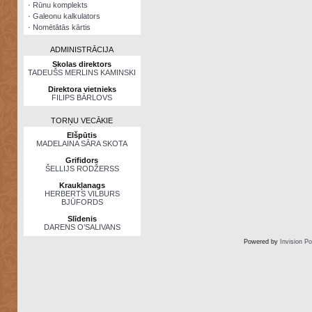
·
Rūnu komplekts
·
Galeonu kalkulators
·
Nomētātās kārtis
ADMINISTRĀCIJA
Skolas direktors
TADEUŠS MERLINS KAMINSKI
Direktora vietnieks
FILIPS BĀRLOVS
TORŅU VECĀKIE
Elšpūtis
MADELAINA SĀRA SKOTA
Grifidors
ŠELLIJS RODŽERSS
Kraukļanags
HERBERTS VILBURS
BJŪFORDS
Slīdenis
DARENS O’SALIVANS
Powered by
Invision P