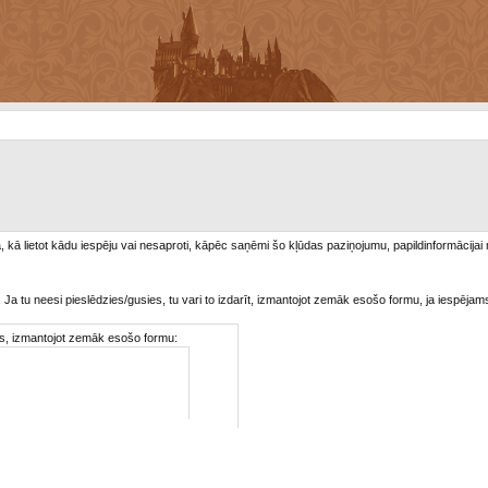
/a, kā lietot kādu iespēju vai nesaproti, kāpēc saņēmi šo kļūdas paziņojumu, papildinformācijai
. Ja tu neesi pieslēdzies/gusies, tu vari to izdarīt, izmantojot zemāk esošo formu, ja iespējam
ties, izmantojot zemāk esošo formu: