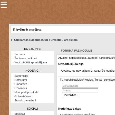
☰
×
Sarunu
pavediens
Šī izvēlne ir atspējota
Manas
piezīmes
●
Cūkkārpas Raganības un burvestību arodskola
Grāmatzīmes
KAS JAUNS?
FORUMA PAZIŅOJUMS
Šodienas
·
Sarunas
notikumi
Atvaino, notikusi kļūda. Ja neesi pārliecināts
·
Šodienas notikumi
·
Kopš pēdējā apmeklējuma
Uzrādītā kļūda bija:
Laupītāju
karte
NODERĪGI
Atvaino, tev nav atļauts izmantot šo iespēju
·
Sākumlapa
Tu neesi pieteicies/-kusies. Tu vari pieteik
·
Noteikumi
Visatcera
·
Glabātava
almanahs
·
Dzīvnieks
·
Mani pēdējie raksti
Arhīvs
·
Grāmatzīmes
·
Stundu pavedieni
SOCIĀLI
Noderīgas saites
·
Spēlētāji
·
Aizmirstas paroles atgūšana