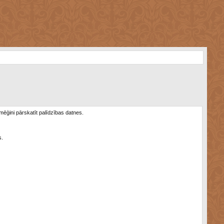
 mēģini pārskatīt palīdzības datnes.
s.