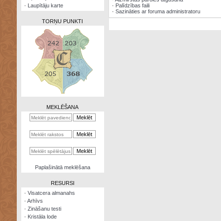
·
Laupītāju karte
·
Palīdzības faili
·
Sazināties ar foruma administratoru
TORŅU PUNKTI
Zināšanu
testi
Kristāla
lode
MEKLĒŠANA
Rūnu
komplekts
Galeonu
kalkulators
Nomētātās
Paplašinātā meklēšana
kārtis
RESURSI
·
Visatcera almanahs
·
Arhīvs
·
Zināšanu testi
·
Kristāla lode