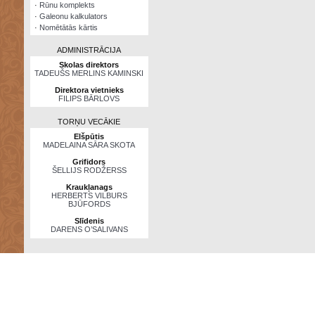
·
Rūnu komplekts
·
Galeonu kalkulators
·
Nomētātās kārtis
ADMINISTRĀCIJA
Skolas direktors
TADEUŠS MERLINS KAMINSKI
Direktora vietnieks
FILIPS BĀRLOVS
TORŅU VECĀKIE
Elšpūtis
MADELAINA SĀRA SKOTA
Grifidors
ŠELLIJS RODŽERSS
Kraukļanags
HERBERTS VILBURS
BJŪFORDS
Slīdenis
DARENS O’SALIVANS